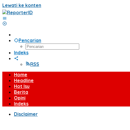
Lewati ke konten
Pencarian
Indeks
RSS
Home
Headline
Hot Isu
Berita
Opini
Indeks
Disclaimer