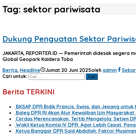
Tag:
sektor pariwisata
Dukung Penguatan Sektor Pariwi
JAKARTA, REPORTER.ID — Pemerintah didesak segera m
Global Geopark Kaldera Toba
Berita
,
Headline
Jumat 20 Juni 2025
oleh
admin
Sebar
Cari untuk:
Berita TERKINI
BKSAP DPR Bidik Prancis, Swiss, dan Jepang untuk
Baleg DPR RI Akan Atur Kewajiban Izin Masyaraka
Cerdas Merencanakan, Tertib Mengelola: Setjen D
Wakil Ketua Komisi IV DPR: Agar Lebih Cepat, Pe
Ketua Banggar DPR Said Abdullah: Faktor Musima