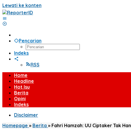
Lewati ke konten
Pencarian
Indeks
RSS
Home
Headline
Hot Isu
Berita
Opini
Indeks
Disclaimer
Homepage
»
Berita
»
Fahri Hamzah: UU Ciptaker Tak Han