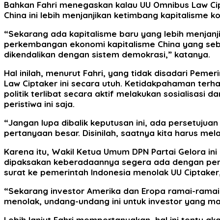
Bahkan Fahri menegaskan kalau UU Omnibus Law Cipt
China ini lebih menjanjikan ketimbang kapitalisme 
“Sekarang ada kapitalisme baru yang lebih menjanjik
perkembangan ekonomi kapitalisme China yang sebe
dikendalikan dengan sistem demokrasi,” katanya.
Hal inilah, menurut Fahri, yang tidak disadari P
Law Ciptaker ini secara utuh. Ketidakpahaman terhad
politik terlibat secara aktif melakukan sosialisas
peristiwa ini saja.
“Jangan lupa dibalik keputusan ini, ada persetujua
pertanyaan besar. Disinilah, saatnya kita harus mel
Karena itu, Wakil Ketua Umum DPN Partai Gelora i
dipaksakan keberadaannya segera ada dengan peng
surat ke pemerintah Indonesia menolak UU Ciptaker
“Sekarang investor Amerika dan Eropa ramai-ramai 
menolak, undang-undang ini untuk investor yang ma
Lebih lanjut Fahri mempertanyakan, hal ini tentu 