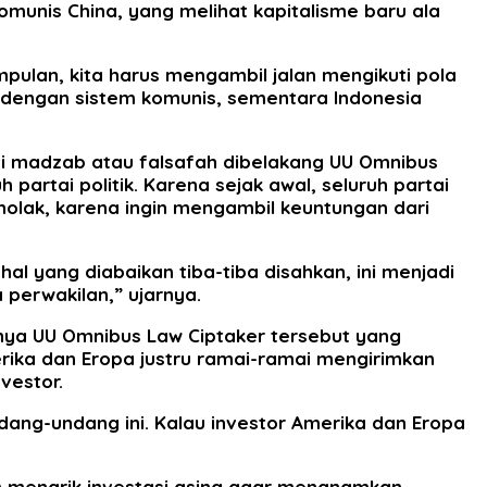
munis China, yang melihat kapitalisme baru ala
mpulan, kita harus mengambil jalan mengikuti pola
 dengan sistem komunis, sementara Indonesia
mi madzab atau falsafah dibelakang UU Omnibus
partai politik. Karena sejak awal, seluruh partai
enolak, karena ingin mengambil keuntungan dari
al yang diabaikan tiba-tiba disahkan, ini menjadi
 perwakilan,” ujarnya.
nya UU Omnibus Law Ciptaker tersebut yang
ika dan Eropa justru ramai-ramai mengirimkan
vestor.
dang-undang ini. Kalau investor Amerika dan Eropa
am menarik investasi asing agar menanamkan