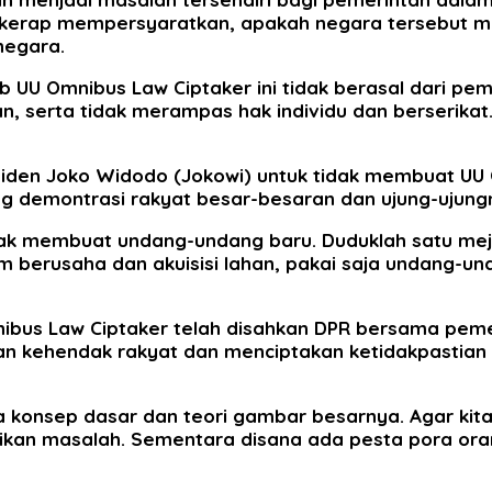
uga kerap mempersyaratkan, apakah negara tersebut 
negara.
b UU Omnibus Law Ciptaker ini tidak berasal dari pe
, serta tidak merampas hak individu dan berserikat
siden Joko Widodo (Jokowi) untuk tidak membuat U
g demontrasi rakyat besar-besaran dan ujung-ujung
pak membuat undang-undang baru. Duduklah satu mej
 berusaha dan akuisisi lahan, pakai saja undang-unda
nibus Law Ciptaker telah disahkan DPR bersama pem
an kehendak rakyat dan menciptakan ketidakpastian 
onsep dasar dan teori gambar besarnya. Agar kita t
ikan masalah. Sementara disana ada pesta pora orang