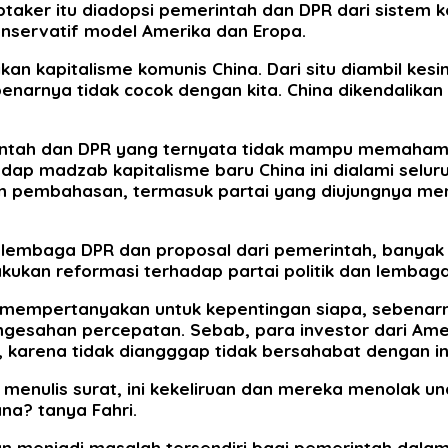
aker itu diadopsi pemerintah dan DPR dari sistem ko
konservatif model Amerika dan Eropa.
an kapitalisme komunis China. Dari situ diambil kesi
narnya tidak cocok dengan kita. China dikendalikan
emerintah dan DPR yang ternyata tidak mampu memaha
ap madzab kapitalisme baru China ini dialami seluruh 
i dan pembahasan, termasuk partai yang diujungnya m
n lembaga DPR dan proposal dari pemerintah, banyak h
akukan reformasi terhadap partai politik dan lembaga
ni mempertanyakan untuk kepentingan siapa, sebenar
esahan percepatan. Sebab, para investor dari Amer
, karena tidak diangggap tidak bersahabat dengan in
menulis surat, ini kekeliruan dan mereka menolak un
na? tanya Fahri.
akan menjadi masalah tersendiri bagi pemerintah dal