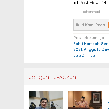
Post Views:
14
oleh
Mohammad
Ikuti Kami Pada
Navigasi
Pos sebelumnya
pos
Fahri Hamzah: Sem
2021, Anggota De
Jati Dirinya
Jangan Lewatkan