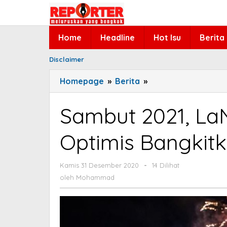
Lewati
ke
konten
Home
Headline
Hot Isu
Berita
Disclaimer
Homepage
»
Berita
»
Sambut
2021,
LaNyalla
Sambut 2021, La
Ajak
Masyarakat
Optimis Bangkitk
Optimis
Bangkitkan
Kamis 31 Desember 2020
oleh
-
Indonesia
14 Dilihat
Mohammad
oleh
Mohammad