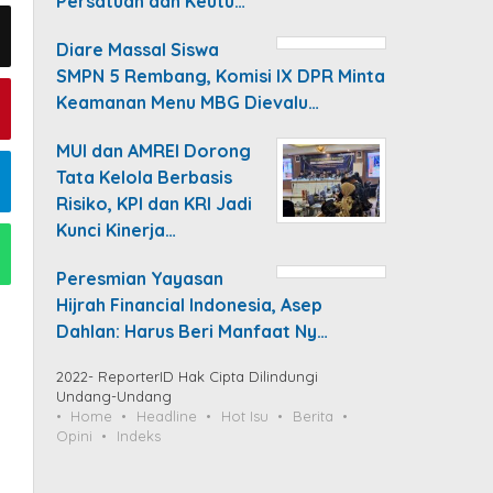
Persatuan dan Keutu…
Diare Massal Siswa
SMPN 5 Rembang, Komisi IX DPR Minta
Keamanan Menu MBG Dievalu…
MUI dan AMREI Dorong
Tata Kelola Berbasis
Risiko, KPI dan KRI Jadi
Kunci Kinerja…
Peresmian Yayasan
Hijrah Financial Indonesia, Asep
Dahlan: Harus Beri Manfaat Ny…
2022- ReporterID Hak Cipta Dilindungi
Undang-Undang
Home
Headline
Hot Isu
Berita
Opini
Indeks