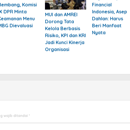
Rembang, Komisi
Financial
IX DPR Minta
Indonesia, Asep
MUI dan AMREI
Keamanan Menu
Dahlan: Harus
Dorong Tata
MBG Dievaluasi
Beri Manfaat
Kelola Berbasis
Nyata
Risiko, KPI dan KRI
Jadi Kunci Kinerja
Organisasi
g wajib ditandai
*