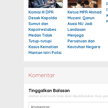
Komisi III DPR
Ketua MPR Ahmad
Desak Kapolda
Muzani: Qanun
Sumut dan
Asasi NU Jadi
Kapolrestabes
Landasan
Medan Tidak
Menjaga
Tutup-tutupi
Persatuan dan
Kasus Kematian
Keutuhan Negara
Mantan Istri Polisi
Komentar
Tinggalkan Balasan
Alamat email Anda tidak akan dipublikasikan.
Ruas yan