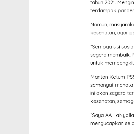
tahun 2021. Mengin
terdampak pandem
Namun, masyarakat
kesehatan, agar p
“Semoga sisi sosi
segera membaik. M
untuk membangkitk
Mantan Ketum PSSI
semangat menata 
ini akan segera te
kesehatan, semoga
“Saya AA LaNyalla
mengucapkan selam