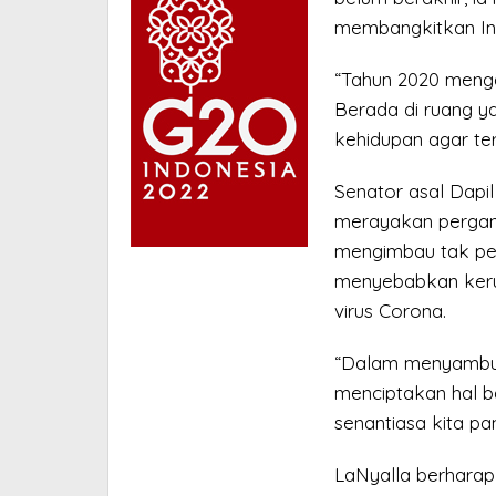
membangkitkan In
“Tahun 2020 meng
Berada di ruang 
kehidupan agar ter
Senator asal Dapi
merayakan pergant
mengimbau tak pe
menyebabkan keru
virus Corona.
“Dalam menyambut 
menciptakan hal b
senantiasa kita pan
LaNyalla berharap 