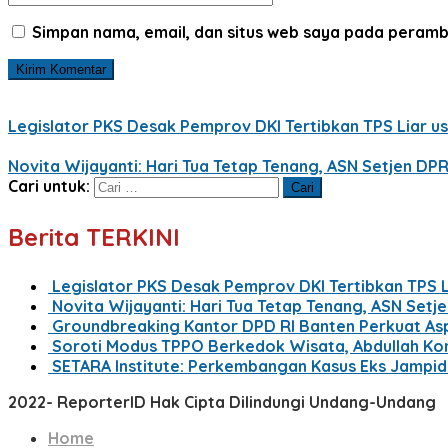
Simpan nama, email, dan situs web saya pada peramb
Legislator PKS Desak Pemprov DKI Tertibkan TPS Liar 
Novita Wijayanti: Hari Tua Tetap Tenang, ASN Setjen DP
Cari untuk:
Berita TERKINI
Legislator PKS Desak Pemprov DKI Tertibkan TPS 
Novita Wijayanti: Hari Tua Tetap Tenang, ASN Setj
Groundbreaking Kantor DPD RI Banten Perkuat Asp
Soroti Modus TPPO Berkedok Wisata, Abdullah Kom
SETARA Institute: Perkembangan Kasus Eks Jampi
2022- ReporterID Hak Cipta Dilindungi Undang-Undang
Home