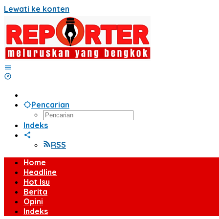
Lewati ke konten
Pencarian
Indeks
RSS
Home
Headline
Hot Isu
Berita
Opini
Indeks