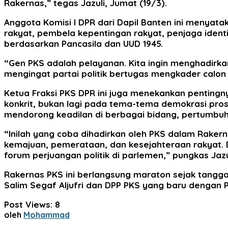
Rakernas,” tegas Jazuli, Jumat (19/3).
Anggota Komisi I DPR dari Dapil Banten ini menyata
rakyat, pembela kepentingan rakyat, penjaga iden
berdasarkan Pancasila dan UUD 1945.
“Gen PKS adalah pelayanan. Kita ingin menghadirkan
mengingat partai politik bertugas mengkader calo
Ketua Fraksi PKS DPR ini juga menekankan pentingn
konkrit, bukan lagi pada tema-tema demokrasi pro
mendorong keadilan di berbagai bidang, pertumbuh
“Inilah yang coba dihadirkan oleh PKS dalam Rakern
kemajuan, pemerataan, dan kesejahteraan rakyat. 
forum perjuangan politik di parlemen,” pungkas Jazu
Rakernas PKS ini berlangsung maraton sejak tangga
Salim Segaf Aljufri dan DPP PKS yang baru dengan 
Post Views:
8
oleh
Mohammad