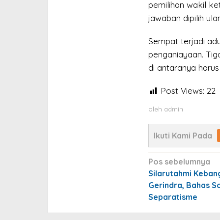
pemilihan wakil ke
jawaban dipilih ula
Sempat terjadi ad
penganiayaan. Tiga
di antaranya harus
Post Views:
22
oleh
admin
Ikuti Kami Pada
Navigasi
Pos sebelumnya
pos
Silarutahmi Keban
Gerindra, Bahas S
Separatisme