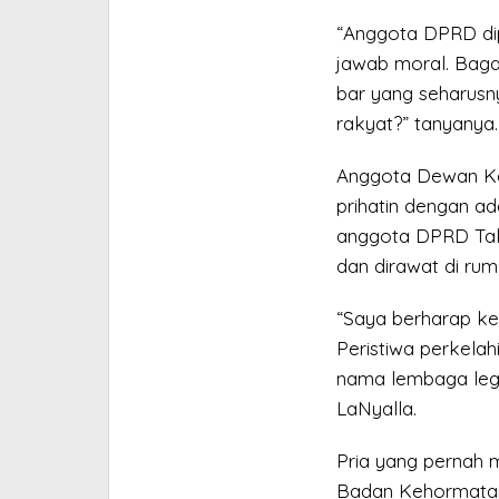
“Anggota DPRD dip
jawab moral. Baga
bar yang seharusny
rakyat?” tanyanya.
Anggota Dewan Ke
prihatin dengan ad
anggota DPRD Taka
dan dirawat di rum
“Saya berharap ke 
Peristiwa perkela
nama lembaga legis
LaNyalla.
Pria yang pernah 
Badan Kehormatan