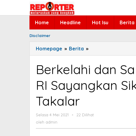
Lewati
ke
konten
Home
Headline
Hot Isu
Berita
Disclaimer
Homepage
»
Berita
»
Berkelahi
dan
Saling
Berkelahi dan Sa
Lapor,
Ketua
RI Sayangkan S
DPD
RI
Takalar
Sayangkan
Sikap
Anggota
Selasa 4 Mei 2021
oleh
-
22 Dilihat
admin
DPRD
oleh
admin
Takalar