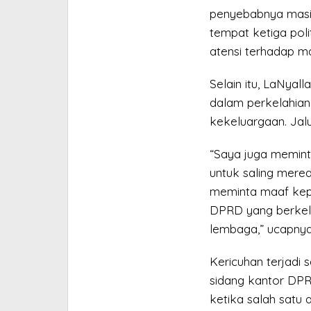
penyebabnya masih 
tempat ketiga pol
atensi terhadap ma
Selain itu, LaNyal
dalam perkelahia
kekeluargaan. Jalur
“Saya juga memin
untuk saling mere
meminta maaf kepa
DPRD yang berkel
lembaga,” ucapnya
Kericuhan terjadi 
sidang kantor DPRD
ketika salah satu