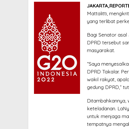
JAKARTA,REPORTE
Mattalitti, mengkr
yang terlibat perke
Bagi Senator asal
DPRD tersebut sang
masyarakat.
“Saya menyesalkan
DPRD Takalar. Pe
wakil rakyat, apal
gedung DPRD,” tutu
Ditambahkannya, 
keteladanan. LaNy
untuk menjaga mar
tempatnya mengab