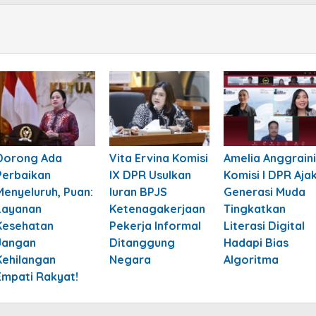
Dorong Ada
Vita Ervina Komisi
Amelia Anggraini
Perbaikan
IX DPR Usulkan
Komisi I DPR Aja
Menyeluruh, Puan:
Iuran BPJS
Generasi Muda
Layanan
Ketenagakerjaan
Tingkatkan
Kesehatan
Pekerja Informal
Literasi Digital
Jangan
Ditanggung
Hadapi Bias
Kehilangan
Negara
Algoritma
Empati Rakyat!