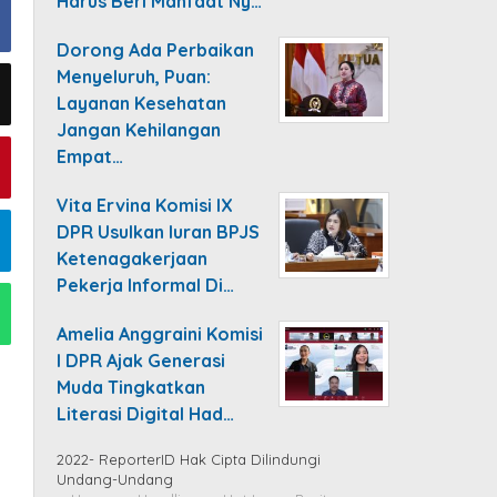
Harus Beri Manfaat Ny…
Dorong Ada Perbaikan
Menyeluruh, Puan:
Layanan Kesehatan
Jangan Kehilangan
Empat…
Vita Ervina Komisi IX
DPR Usulkan Iuran BPJS
Ketenagakerjaan
Pekerja Informal Di…
Amelia Anggraini Komisi
I DPR Ajak Generasi
Muda Tingkatkan
Literasi Digital Had…
2022- ReporterID Hak Cipta Dilindungi
Undang-Undang