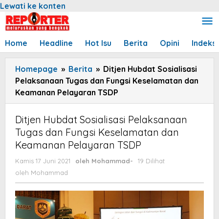
Lewati ke konten
Home
Headline
Hot Isu
Berita
Opini
Indeks
Homepage
»
Berita
»
Ditjen Hubdat Sosialisasi
Pelaksanaan Tugas dan Fungsi Keselamatan dan
Keamanan Pelayaran TSDP
Ditjen Hubdat Sosialisasi Pelaksanaan
Tugas dan Fungsi Keselamatan dan
Keamanan Pelayaran TSDP
Kamis 17 Juni 2021
oleh
Mohammad
-
19 Dilihat
oleh
Mohammad