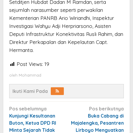
Setditjen Hubdat Dadan M Ramdan, serta
sejumlah narasumber seperti perwakilan
Kementerian PANRB Ario Wiriandhi, Inspektur
Investigasi Wahyu Adji Herpriarsono, Asisten
Deputi Infrastruktur Konektivitas Rusli Rahim, dan
Direktur Perkapalan dan Kepelautan Capt.
Hermanta.
Post Views:
19
oleh
Mohammad
Ikuti Kami Pada
Navigasi
Pos sebelumnya
Pos berikutnya
pos
Kunjungi Kesultanan
Buka Cabang di
Buton, Ketua DPD RI
Majalengka, Pesantren
Minta Sejarah Tidak
Lirboyo Menguatkan