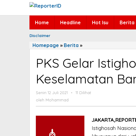
Lewati
ke
konten
Home
Headline
Hot Isu
Berita
Disclaimer
Homepage
»
Berita
»
PKS
Gelar
PKS Gelar Istigh
Istighosah
Nasional
Keselamatan Ba
Untuk
Keselamatan
Bangsa
Senin 12 Juli 2021
oleh
-
11 Dilihat
dan
Mohammad
oleh
Mohammad
Negara
JAKARTA,REPORT
Istighosah Nasion