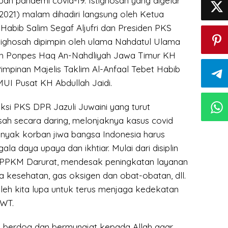
ah pandemi covid-19. Istighosah yang digelar
2021) malam dihadiri langsung oleh Ketua
Habib Salim Segaf Aljufri dan Presiden PKS
tighosah dipimpin oleh ulama Nahdatul Ulama
uh Ponpes Haq An-Nahdliyah Jawa Timur KH
Pimpinan Majelis Taklim Al-Anfaal Tebet Habib
UI Pusat KH Abdullah Jaidi.
ksi PKS DPR Jazuli Juwaini yang turut
sah secara daring, melonjaknya kasus covid
yak korban jiwa bangsa Indonesia harus
ala daya upaya dan ikhtiar. Mulai dari disiplin
 PPKM Darurat, mendesak peningkatan layanan
a kesehatan, gas oksigen dan obat-obatan, dll.
 boleh kita lupa untuk terus menjaga kedekatan
SWT.
ta berdoa dan bermunajat kepada Allah agar