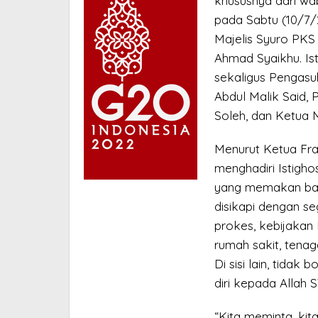
khususnya dari wab
pada Sabtu (10/7/
Majelis Syuro PKS 
Ahmad Syaikhu. Is
sekaligus Pengas
Abdul Malik Said, 
Soleh, dan Ketua M
Menurut Ketua Fra
menghadiri Istigho
yang memakan ban
disikapi dengan seg
prokes, kebijakan
rumah sakit, tenag
Di sisi lain, tidak
diri kepada Allah 
“Kita meminta, ki