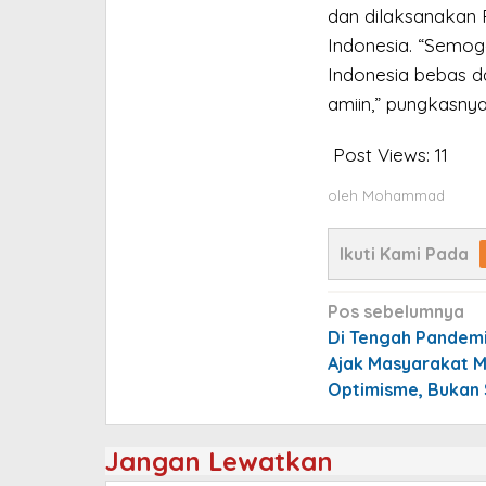
dan dilaksanakan 
Indonesia. “Semog
Indonesia bebas d
amiin,” pungkasnya
Post Views:
11
oleh
Mohammad
Ikuti Kami Pada
Navigasi
Pos sebelumnya
pos
Di Tengah Pandemi
Ajak Masyarakat
Optimisme, Bukan 
Jangan Lewatkan