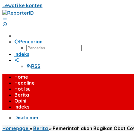
Lewati ke konten
Pencarian
Indeks
RSS
Home
Headline
Hot Isu
Berita
Opini
Indeks
Disclaimer
Homepage
»
Berita
»
Pemerintah akan Bagikan Obat Cov