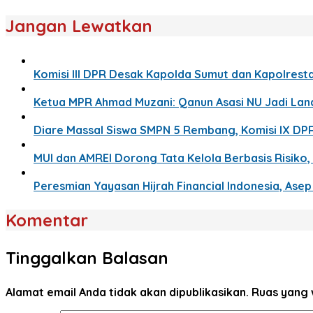
Jangan Lewatkan
Komisi III DPR Desak Kapolda Sumut dan Kapolresta
Ketua MPR Ahmad Muzani: Qanun Asasi NU Jadi La
Diare Massal Siswa SMPN 5 Rembang, Komisi IX DP
MUI dan AMREI Dorong Tata Kelola Berbasis Risiko, 
Peresmian Yayasan Hijrah Financial Indonesia, Ase
Komentar
Tinggalkan Balasan
Alamat email Anda tidak akan dipublikasikan.
Ruas yang 