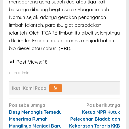
menggoreng yang sudah dua atau tiga kali
biasanya dibuang begitu saja sebagai limbah.
Namun sejak adanya gerakan penanganan
limbah jelantah, para ibu giat bersedekah
jelantah. Oleh T’CARE limbah itu dibeli selanjutnya
dikirim ke Eropa untuk diproses menjadi bahan
bio diesel atau sabun. (PRI).
Post Views:
18
oleh
admin
Ikuti Kami Pada
Navigasi
Pos sebelumnya
Pos berikutnya
pos
Desy Menangis Tersedu
Ketua MPR Kutuk
Menerima Rumah
Pelecehan Biadab dan
Mungilnya Menjadi Baru
Kekerasan Teroris KKB