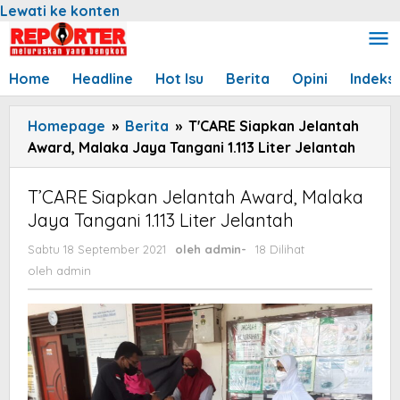
Lewati ke konten
Home
Headline
Hot Isu
Berita
Opini
Indeks
Homepage
»
Berita
»
T'CARE Siapkan Jelantah
Award, Malaka Jaya Tangani 1.113 Liter Jelantah
T’CARE Siapkan Jelantah Award, Malaka
Jaya Tangani 1.113 Liter Jelantah
Sabtu 18 September 2021
oleh
admin
-
18 Dilihat
oleh
admin