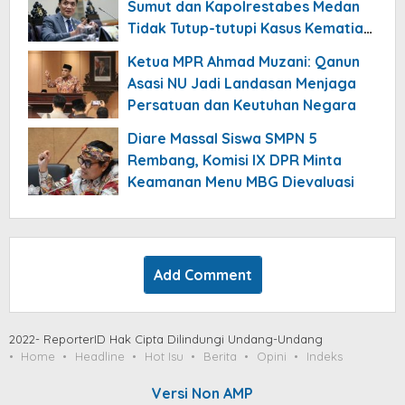
Sumut dan Kapolrestabes Medan
Tidak Tutup-tutupi Kasus Kematian
Mantan Istri Polisi
Ketua MPR Ahmad Muzani: Qanun
Asasi NU Jadi Landasan Menjaga
Persatuan dan Keutuhan Negara
Diare Massal Siswa SMPN 5
Rembang, Komisi IX DPR Minta
Keamanan Menu MBG Dievaluasi
Add Comment
2022- ReporterID Hak Cipta Dilindungi Undang-Undang
Home
Headline
Hot Isu
Berita
Opini
Indeks
Versi Non AMP