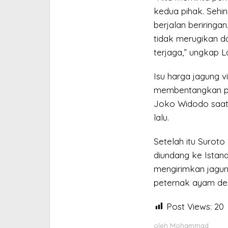
kedua pihak. Sehi
berjalan beriringa
tidak merugikan d
terjaga,” ungkap L
Isu harga jagung v
membentangkan pos
Joko Widodo saat 
lalu.
Setelah itu Surot
diundang ke Istan
mengirimkan jagun
peternak ayam den
Post Views:
20
oleh
Mohammad