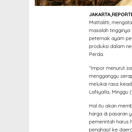
JAKARTA,REPORTE
Mattalitti, mengata
masalah tingginya 
peternak ayam pet
produksi dalam ne
Perda.
“Impor menurut say
mengganggu serapan
melukai rasa keadil
LaNyalla, Minggu (
Hal itu akan membu
harga di pasaran y
pemerintah harus h
penghasil ke daer