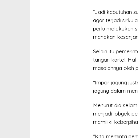
“Jadi kebutuhan s
agar terjadi sirku
perlu melakukan st
menekan kesenjang
Selain itu pemerin
tangan kartel. Hal
masalahnya oleh p
“Impor jagung jus
jagung dalam mena
Menurut dia selama
menjadi ‘obyek pen
memiliki keberpih
“Kita meminta pem