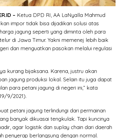
R.ID –
Ketua DPD RI, AA LaNyalla Mahmud
kan impor tidak bisa dijadikan solusi atas
harga jagung seperti yang diminta oleh para
elur di Jawa Timur. Yakni memenej lebih baik
geri dan menguatkan pasokan melalui regulasi
a kurang bijaksana. Karena, justru akan
 jagung produksi lokal. Selain itu juga dapat
an para petani jagung di negeri ini,” kata
19/9/2021).
at petani jagung terlindungi dari permainan
ang banyak dikuasai tengkulak. Tapi kuncinya
adir, agar logistik dan suplay chain dari daerah
ah penyerap berlangsung dengan normal.