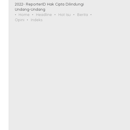
2022- ReporterID Hak Cipta Dilindungi
Undang-Undang
Home
Headline
Hot Isu
Berita
Opini
Indeks