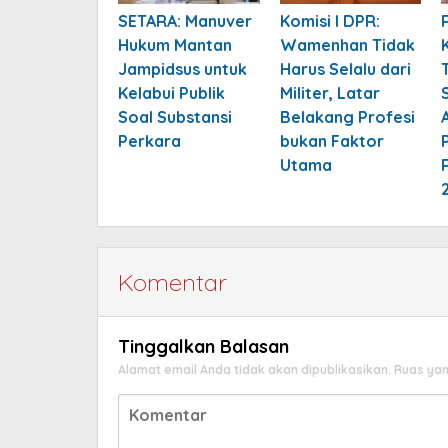
SETARA: Manuver
Komisi I DPR:
Hukum Mantan
Wamenhan Tidak
Jampidsus untuk
Harus Selalu dari
Kelabui Publik
Militer, Latar
Soal Substansi
Belakang Profesi
Perkara
bukan Faktor
Utama
Komentar
Tinggalkan Balasan
Alamat email Anda tidak akan dipublikasikan.
Ruas yan