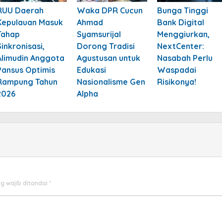
RUU Daerah
Waka DPR Cucun
Bunga Tinggi
Kepulauan Masuk
Ahmad
Bank Digital
Tahap
Syamsurijal
Menggiurkan,
Sinkronisasi,
Dorong Tradisi
NextCenter:
Alimudin Anggota
Agustusan untuk
Nasabah Perlu
Pansus Optimis
Edukasi
Waspadai
Rampung Tahun
Nasionalisme Gen
Risikonya!
2026
Alpha
g wajib ditandai
*