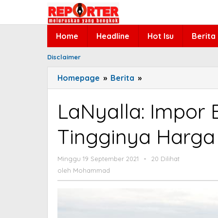
Lewati
ke
konten
Home
Headline
Hot Isu
Berita
Disclaimer
Homepage
»
Berita
»
LaNyalla:
Impor
Bukan
LaNyalla: Impor 
Solusi
atasi
Tingginya Harga
Tingginya
Harga
Minggu 19 September 2021
Jagung
oleh
-
20 Dilihat
Mohammad
oleh
Mohammad