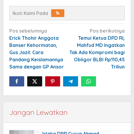
Ikuti Kami Pada
Navigasi
Pos sebelumnya
Pos berikutnya
pos
Erick Thohir Anggota
Temui Ketua DPD RI,
Banser Kehormatan,
Mahfud MD Ingatkan
Gus Jazil: Cara
Tak Ada Kompromi bagi
Pandang Keislamannya
Obligor BLBI Rp110,45
Sama dengan GP Ansor
Triliun
Jangan Lewatkan
Waka DPR Cucun Ahmad