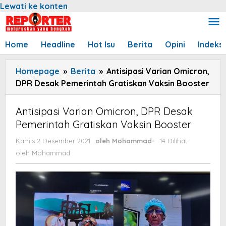
Lewati ke konten
Home
Headline
Hot Isu
Berita
Opini
Indeks
Homepage
»
Berita
»
Antisipasi Varian Omicron,
DPR Desak Pemerintah Gratiskan Vaksin Booster
Antisipasi Varian Omicron, DPR Desak
Pemerintah Gratiskan Vaksin Booster
Kamis 2 Desember 2021
oleh
Mohammad
-
14 Dilihat
oleh
Mohammad