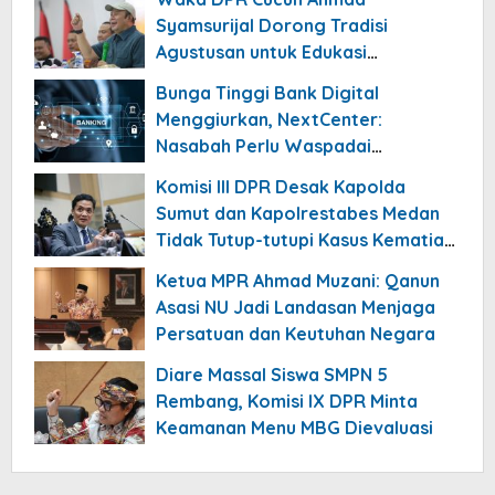
Syamsurijal Dorong Tradisi
Agustusan untuk Edukasi
Nasionalisme Gen Alpha
Bunga Tinggi Bank Digital
Menggiurkan, NextCenter:
Nasabah Perlu Waspadai
Risikonya!
Komisi III DPR Desak Kapolda
Sumut dan Kapolrestabes Medan
Tidak Tutup-tutupi Kasus Kematian
Mantan Istri Polisi
Ketua MPR Ahmad Muzani: Qanun
Asasi NU Jadi Landasan Menjaga
Persatuan dan Keutuhan Negara
Diare Massal Siswa SMPN 5
Rembang, Komisi IX DPR Minta
Keamanan Menu MBG Dievaluasi