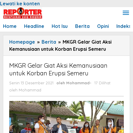
Lewati ke konten
Home
Headline
Hot Isu
Berita
Opini
Indeks
Homepage
»
Berita
»
MKGR Gelar Giat Aksi
Kemanusiaan untuk Korban Erupsi Semeru
MKGR Gelar Giat Aksi Kemanusiaan
untuk Korban Erupsi Semeru
Senin 13 Desember 2021
oleh
Mohammad
-
17 Dilihat
oleh
Mohammad