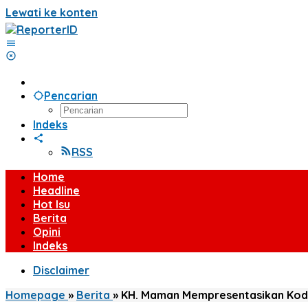
Lewati ke konten
Pencarian
Indeks
RSS
Home
Headline
Hot Isu
Berita
Opini
Indeks
Disclaimer
Homepage
»
Berita
»
KH. Maman Mempresentasikan KodiP