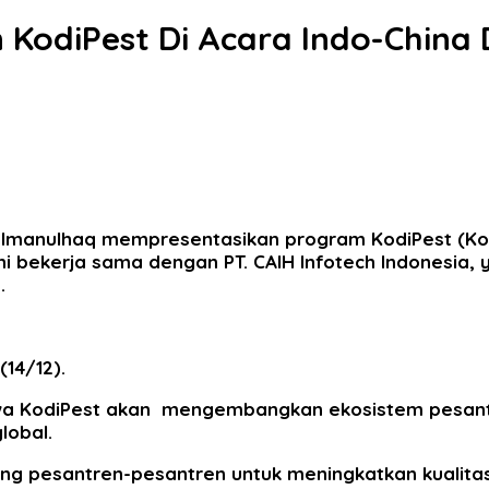
odiPest Di Acara Indo-China D
Imanulhaq mempresentasikan program KodiPest (Kont
ni bekerja sama dengan PT. CAIH Infotech Indonesia,
.
(14/12).
a KodiPest akan mengembangkan ekosistem pesantren
lobal.
g pesantren-pesantren untuk meningkatkan kualita