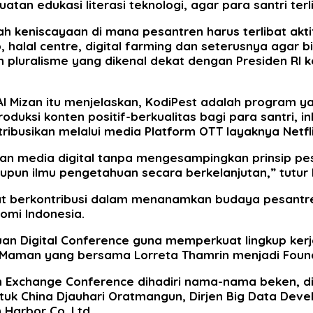
edukasi literasi teknologi, agar para santri terliba
uah keniscayaan di mana pesantren harus terlibat ak
 halal centre, digital farming dan seterusnya agar 
koh pluralisme yang dikenal dekat dengan Presiden RI 
l Mizan itu menjelaskan, KodiPest adalah program 
duksi konten positif-berkualitas bagi para santri, ink
distribusikan melalui media Platform OTT layaknya Net
ngan media digital tanpa mengesampingkan prinsip 
un ilmu pengetahuan secara berkelanjutan,” tutur 
dapat berkontribusi dalam menanamkan budaya pesantre
omi Indonesia.
uan Digital Conference guna memperkuat lingkup ke
iai Maman yang bersama Lorreta Thamrin menjadi Foun
ion Exchange Conference dihadiri nama-nama beken, d
untuk China Djauhari Oratmangun, Dirjen Big Data D
 Harbor Co. Ltd.