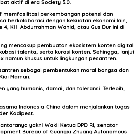
t aktif di era Society 5.0.
tif memfasilitasi perkembangan potensi dan
bisa berkolaborasi dengan kekuatan ekonomi lain,
ke 4, KH. Abdurrahman Wahid, atau Gus Dur ini di
yang mencakup pembuatan ekosistem konten digital
ubasi talenta, serta kurasi konten. Sehingga, lanjut
flix namun khusus untuk lingkungan pesantren.
pesantren sebagai pembentukan moral bangsa dan
Kiai Maman.
n yang humanis, damai, dan toleransi. Terlebih,
rjasama Indonesia-China dalam menjalankan tugas
der Kodipest.
iantaranya yakni Wakil Ketua DPD RI, senator
evelopment Bureau of Guangxi Zhuang Autonomous