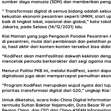
sumber daya manusia (SDM) dan memberikan penguatan 
” Transformasi digital di semua bidang adalah seb
kekuatan ekonomi pesantren seperti UMKM, start up,
baik di tingkat lokal, nasional dan global,” kata to
Jakarta, pada Selasa (14/12/2021) lalu.
Kiai Maman yang juga Pengasuh Pondok Pesantren A
di pesantren, mulai dari pembinaan dan pelatihan pro
ia, hasil akhir dari konten-konten tersebut bisa di
“KodiPest akan memfasilitasi dakwah kekinian de
mencetak pemuda berkarakter dari segi agama maup
Menurut Politisi PKB ini, melalui KodiPest, santri 
digitalisasi juga akan mempercepat pemulihan ekon
“Program KodiPest merupakan wujud nyata dari tuj
prioritas transformasi digital dari G20,” ungkap K
Untuk diketahui, acara Indo-China Digital Informat
termuda Sultan Baktiar Najamudin, Duta Besar RI 
Region China, dan CEO dari China-ASEAN Information