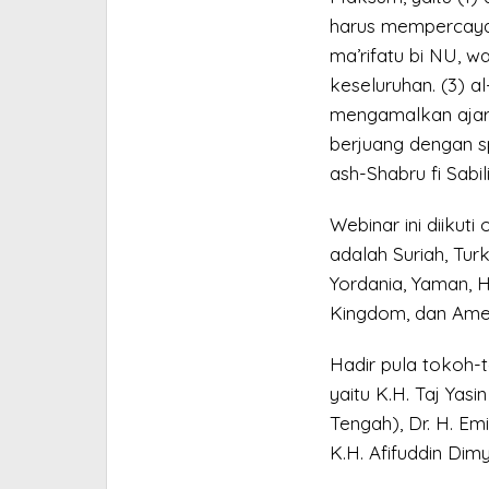
harus mempercayai
ma’rifatu bi NU,
keseluruhan. (3) a
mengamalkan ajaran
berjuang dengan sp
ash-Shabru fi Sabi
Webinar ini diikuti
adalah Suriah, Turk
Yordania, Yaman, 
Kingdom, dan Amer
Hadir pula tokoh
yaitu K.H. Taj Yas
Tengah), Dr. H. Em
K.H. Afifuddin Dimy