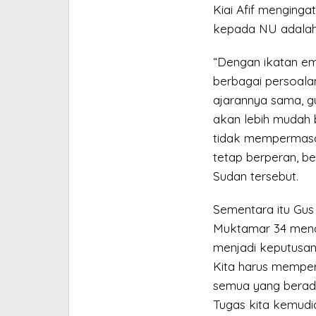
Kiai Afif menging
kepada NU adalah 
“Dengan ikatan em
berbagai persoalan
ajarannya sama, g
akan lebih mudah 
tidak mempermasa
tetap berperan, be
Sudan tersebut.
Sementara itu Gus
Muktamar 34 menda
menjadi keputusan
Kita harus memper
semua yang berada 
Tugas kita kemud