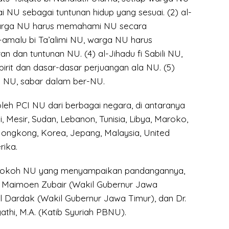
 NU sebagai tuntunan hidup yang sesuai. (2) al-
 warga NU harus memahami NU secara
l-amalu bi Ta’alimi NU, warga NU harus
 dan tuntunan NU. (4) al-Jihadu fi Sabili NU,
irit dan dasar-dasar perjuangan ala NU. (5)
li NU, sabar dalam ber-NU.
 oleh PCI NU dari berbagai negara, di antaranya
i, Mesir, Sudan, Lebanon, Tunisia, Libya, Maroko,
Hongkong, Korea, Jepang, Malaysia, United
ika.
-tokoh NU yang menyampaikan pandangannya,
in Maimoen Zubair (Wakil Gubernur Jawa
il Dardak (Wakil Gubernur Jawa Timur), dan Dr.
athi, M.A. (Katib Syuriah PBNU).