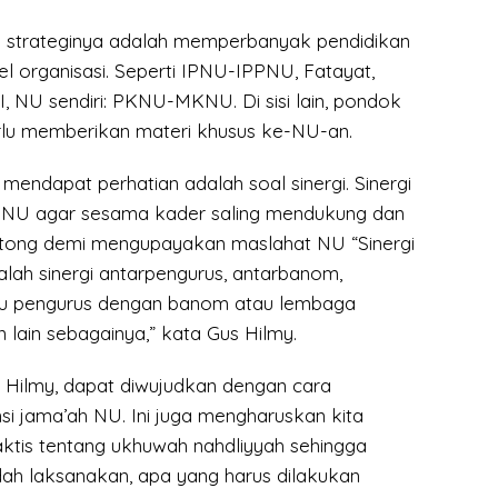
 strateginya adalah memperbanyak pendidikan
vel organisasi. Seperti IPNU-IPPNU, Fatayat,
, NU sendiri: PKNU-MKNU. Di sisi lain, pondok
rlu memberikan materi khusus ke-NU-an.
mendapat perhatian adalah soal sinergi. Sinergi
U agar sesama kader saling mendukung dan
otong demi mengupayakan maslahat NU “Sinergi
lah sinergi antarpengurus, antarbanom,
au pengurus dengan banom atau lembaga
lain sebagainya,” kata Gus Hilmy.
Gus Hilmy, dapat diwujudkan dengan cara
si jama’ah NU. Ini juga mengharuskan kita
ktis tentang ukhuwah nahdliyyah sehingga
h laksanakan, apa yang harus dilakukan