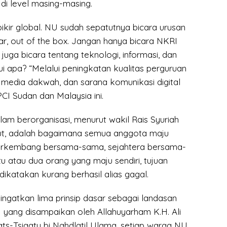
di level masing-masing.
ikir global. NU sudah sepatutnya bicara urusan
uar, out of the box. Jangan hanya bicara NKRI
 juga bicara tentang teknologi, informasi, dan
i apa? “Melalui peningkatan kualitas perguruan
t, media dakwah, dan sarana komunikasi digital
 PCI Sudan dan Malaysia ini.
lam berorganisasi, menurut wakil Rais Syuriah
t, adalah bagaimana semua anggota maju
rkembang bersama-sama, sejahtera bersama-
u atau dua orang yang maju sendiri, tujuan
dikatakan kurang berhasil alias gagal.
ingatkan lima prinsip dasar sebagai landasan
yang disampaikan oleh Allahuyarham K.H. Ali
ats-Tsiqatu bi Nahdlatil Ulama, setiap warga NU