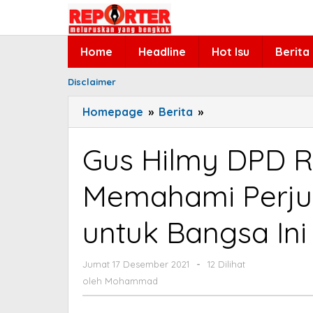
Lewati
ke
konten
Home
Headline
Hot Isu
Berita
Disclaimer
Homepage
»
Berita
»
Gus
Hilmy
DPD
Gus Hilmy DPD RI
RI:
Ber-
Memahami Perju
NU
Itu
untuk Bangsa Ini
Harus
Memahami
Perjuangan
Jumat 17 Desember 2021
oleh
-
12 Dilihat
Mohammad
Para
oleh
Mohammad
Ulama