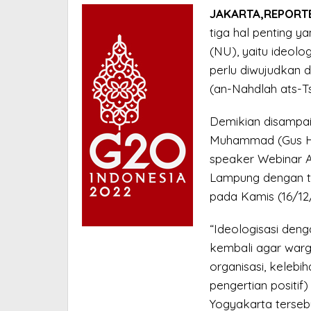
untuk
JAKARTA,REPORTE
Bangsa
tiga hal penting y
Ini
(NU), yaitu ideolog
perlu diwujudkan 
(an-Nahdlah ats-Ts
Demikian disampai
Muhammad (Gus Hi
speaker Webinar 
Lampung dengan t
pada Kamis (16/12
“Ideologisasi den
kembali agar warga
organisasi, kelebi
pengertian positif)
Yogyakarta terseb