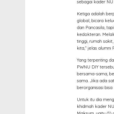
sebagai kader NU 
Ketiga adalah berp
global, bicara kel
dan Pancasila, tapi
kedokteran. Melalu
tinggi, rumah saki
kita,” jelas alumni
Yang terpenting da
PWNU DIY tersebu
bersama-sama, be
sama. Jika ada sat
berorganisasi bisa 
Untuk itu dia meng
khidmah kader NU 
Maksum, yaitu (1) 