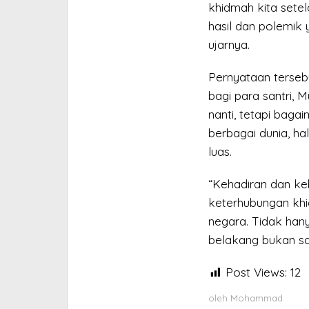
khidmah kita setel
hasil dan polemik y
ujarnya.
Pernyataan tersebu
bagi para santri,
nanti, tetapi baga
berbagai dunia, h
luas.
“Kehadiran dan k
keterhubungan khid
negara. Tidak hanya
belakang bukan san
Post Views:
12
oleh
Mohammad