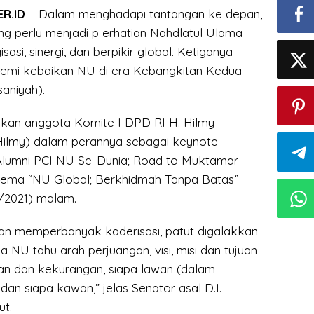
R.ID
– Dalam menghadapi tantangan ke depan,
ang perlu menjadi p erhatian Nahdlatul Ulama
isasi, sinergi, dan berpikir global. Ketiganya
demi kebaikan NU di era Kebangkitan Kedua
aniyah).
kan anggota Komite I DPD RI H. Hilmy
lmy) dalam perannya sebagai keynote
Alumni PCI NU Se-Dunia; Road to Muktamar
ema “NU Global; Berkhidmah Tanpa Batas”
/2021) malam.
gan memperbanyak kaderisasi, patut digalakkan
 NU tahu arah perjuangan, visi, misi dan tujuan
han dan kekurangan, siapa lawan (dalam
 dan siapa kawan,” jelas Senator asal D.I.
ut.