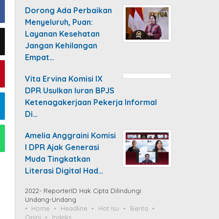
Dorong Ada Perbaikan
Menyeluruh, Puan:
Layanan Kesehatan
Jangan Kehilangan
Empat…
Vita Ervina Komisi IX
DPR Usulkan Iuran BPJS
Ketenagakerjaan Pekerja Informal
Di…
Amelia Anggraini Komisi
I DPR Ajak Generasi
Muda Tingkatkan
Literasi Digital Had…
2022- ReporterID Hak Cipta Dilindungi
Undang-Undang
Home
Headline
Hot Isu
Berita
Opini
Indeks