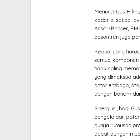
Menurut Gus Hilmy
kader di setiap le
Ansor-Banser, PMII
pesantren juga pe
Kedua, yang harus 
semua komponen N
tidak saling mem
yang dimaksud ada
antarlembaga, at
dengan banom dan 
Sinergi ini, bagi 
pengelolaan poten
punya rumusan pra
dapat dengan muda