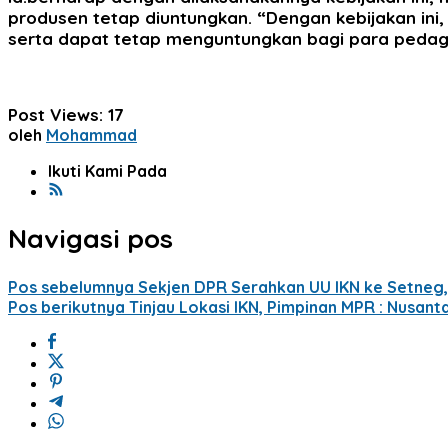
produsen tetap diuntungkan. “Dengan kebijakan ini
serta dapat tetap menguntungkan bagi para pedagan
Post Views:
17
oleh
Mohammad
Ikuti Kami Pada
Navigasi pos
Pos sebelumnya
Sekjen DPR Serahkan UU IKN ke Setneg, P
Pos berikutnya
Tinjau Lokasi IKN, Pimpinan MPR : Nusant