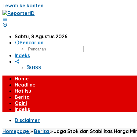
Lewati ke konten
Sabtu, 8 Agustus 2026
Pencarian
Indeks
RSS
Home
Headline
Hot Isu
Berita
Opini
Indeks
Disclaimer
Homepage
»
Berita
»
Jaga Stok dan Stabilitas Harga 