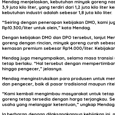
Mendag menjelaskan, kebutuhan minyak goreng nasio
3,9 juta kilo liter, yang terdiri dari 1,2 juta kilo li
kebutuhan industri adalah sebesar 1,8 juta kilo liter.
“Seiring dengan penerapan kebijakan DMO, kami j
Rp10.300/liter untuk olein,” kata Mendag.
Dengan kebijakan DMO dan DPO tersebut, lanjut Men
goreng dengan rincian, minyak goreng curah sebesa
kemasan premium sebesar Rp14.000/liter. Kebijakan 
Mendag juga menyampaikan, selama masa transisi ya
tetap berlaku. “Hal tersebut dengan mempertimba
hingga pengecer,” jelasnya.
Mendag menginstruksikan para produsen untuk mem
dan pengecer, baik di pasar tradisional maupun rite
“Kami kembali mengimbau masyarakat untuk tetap 
goreng tetap tersedia dengan harga terjangkau. Se
usaha yang melanggar ketentuan,” ungkap Mendag
Ia.berharap dengan dilaksanakannya kebijakan ini