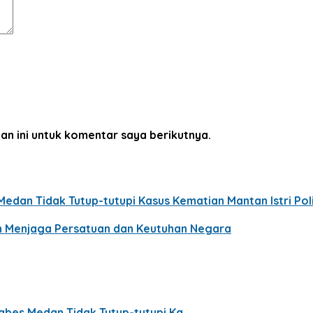
an ini untuk komentar saya berikutnya.
edan Tidak Tutup-tutupi Kasus Kematian Mantan Istri Poli
n Menjaga Persatuan dan Keutuhan Negara
abes Medan Tidak Tutup-tutupi Ka…