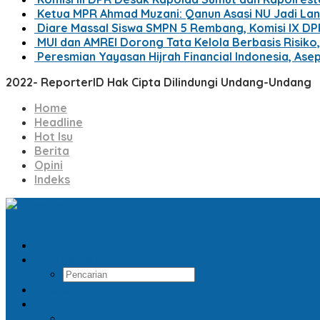
Ketua MPR Ahmad Muzani: Qanun Asasi NU Jadi La
Diare Massal Siswa SMPN 5 Rembang, Komisi IX D
MUI dan AMREI Dorong Tata Kelola Berbasis Risiko, 
Peresmian Yayasan Hijrah Financial Indonesia, Ase
2022- ReporterID Hak Cipta Dilindungi Undang-Undang
Home
Headline
Hot Isu
Berita
Opini
Indeks
Pencarian
Indeks
RSS