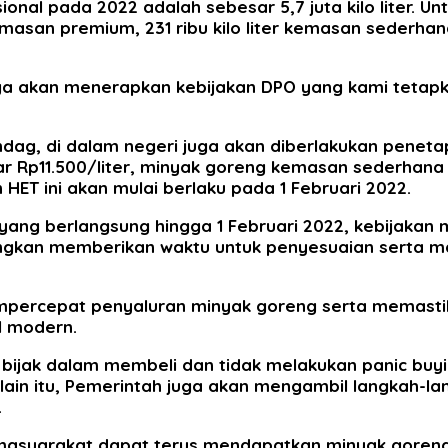
nal pada 2022 adalah sebesar 5,7 juta kilo liter. U
ter kemasan premium, 231 ribu kilo liter kemasan sederha
uga akan menerapkan kebijakan DPO yang kami tetap
dag, di dalam negeri juga akan diberlakukan peneta
r Rp11.500/liter, minyak goreng kemasan sederhana 
HET ini akan mulai berlaku pada 1 Februari 2022.
ng berlangsung hingga 1 Februari 2022, kebijakan m
ngkan memberikan waktu untuk penyesuaian serta m
percepat penyaluran minyak goreng serta memastika
l modern.
bijak dalam membeli dan tidak melakukan panic buy
lain itu, Pemerintah juga akan mengambil langkah-l
.
, masyarakat dapat terus mendapatkan minyak gore