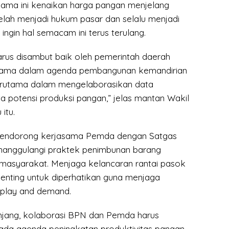
elama ini kenaikan harga pangan menjelang
lah menjadi hukum pasar dan selalu menjadi
 ingin hal semacam ini terus terulang.
rus disambut baik oleh pemerintah daerah
utama dalam agenda pembangunan kemandirian
erutama dalam mengelaborasikan data
a potensi produksi pangan,” jelas mantan Wakil
itu.
n mendorong kerjasama Pemda dengan Satgas
anggulangi praktek penimbunan barang
masyarakat. Menjaga kelancaran rantai pasok
penting untuk diperhatikan guna menjaga
play and demand.
njang, kolaborasi BPN dan Pemda harus
ada agenda peningkatan produktivitas pangan