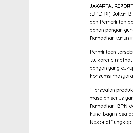
Ramadhan
JAKARTA, REPORT
(DPD RI) Sultan 
dan Pemerintah da
bahan pangan gun
Ramadhan tahun in
Permintaan terse
itu, karena melih
pangan yang cukup
konsumsi masyarak
“Persoalan produk
masalah serius yan
Ramadhan. BPN da
kunci bagi masa d
Nasional,” ungkap