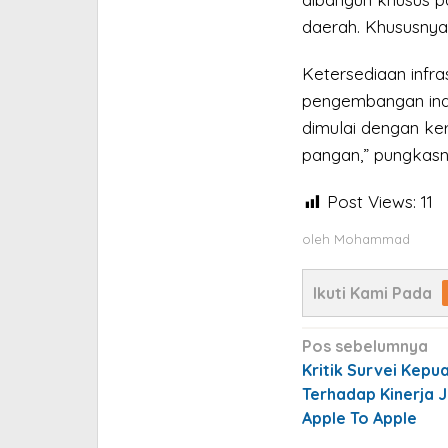
daerah. Khususnya 
Ketersediaan infr
pengembangan indust
dimulai dengan k
pangan,” pungkasn
Post Views:
11
oleh
Mohammad
Ikuti Kami Pada
Navigasi
Pos sebelumnya
pos
Kritik Survei Kepu
Terhadap Kinerja 
Apple To Apple