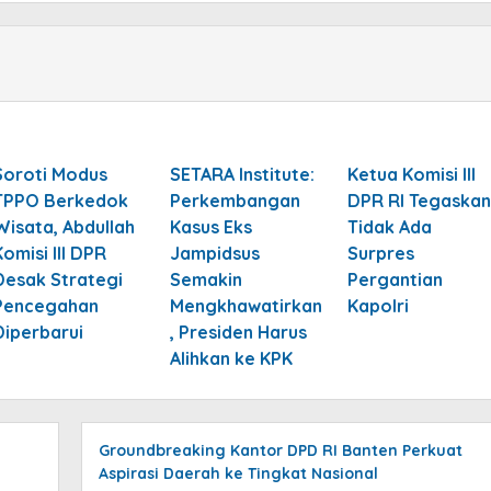
Soroti Modus
SETARA Institute:
Ketua Komisi III
TPPO Berkedok
Perkembangan
DPR RI Tegaskan
Wisata, Abdullah
Kasus Eks
Tidak Ada
Komisi III DPR
Jampidsus
Surpres
Desak Strategi
Semakin
Pergantian
Pencegahan
Mengkhawatirkan
Kapolri
Diperbarui
, Presiden Harus
Alihkan ke KPK
Groundbreaking Kantor DPD RI Banten Perkuat
Aspirasi Daerah ke Tingkat Nasional