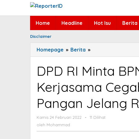
Lewati
ke
konten
Home
Headline
Hot Isu
Berita
Disclaimer
Homepage
»
Berita
»
DPD
RI
Minta
DPD RI Minta B
BPN
dan
Kerjasama Cega
Pemda
Kerjasama
Pangan Jelang 
Cegah
Kenaikan
Harga
Kamis 24 Februari 2022
oleh
-
11 Dilihat
Mohammad
Pangan
oleh
Mohammad
Jelang