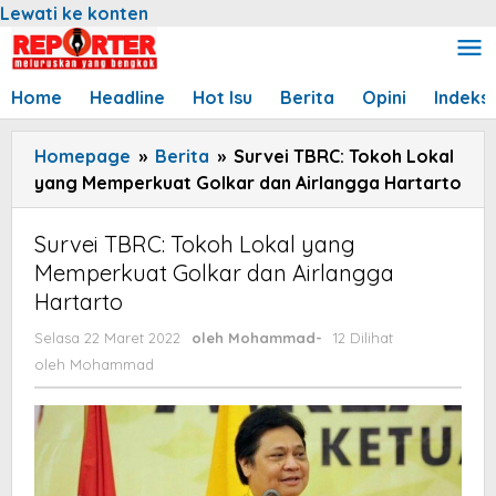
Lewati ke konten
Home
Headline
Hot Isu
Berita
Opini
Indeks
Homepage
»
Berita
»
Survei TBRC: Tokoh Lokal
yang Memperkuat Golkar dan Airlangga Hartarto
Survei TBRC: Tokoh Lokal yang
Memperkuat Golkar dan Airlangga
Hartarto
Selasa 22 Maret 2022
oleh
Mohammad
-
12 Dilihat
oleh
Mohammad