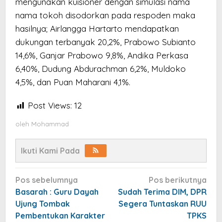
mengunakan kuisioner dengan simulasi nama
nama tokoh disodorkan pada respoden maka
hasilnya; Airlangga Hartarto mendapatkan
dukungan terbanyak 20,2%, Prabowo Subianto
14,6%, Ganjar Prabowo 9,8%, Andika Perkasa
6,40%, Dudung Abdurachman 6,2%, Muldoko
4,5%, dan Puan Maharani 4,1%.
Post Views:
12
oleh
Mohammad
Ikuti Kami Pada
Navigasi
Pos sebelumnya
Pos berikutnya
pos
Basarah : Guru Dayah
Sudah Terima DIM, DPR
Ujung Tombak
Segera Tuntaskan RUU
Pembentukan Karakter
TPKS