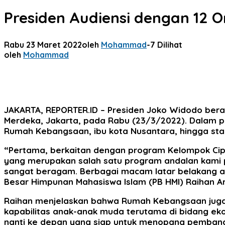
Presiden Audiensi dengan 12 
Rabu 23 Maret 2022
oleh
Mohammad
-
7 Dilihat
oleh
Mohammad
JAKARTA, REPORTER.ID
– Presiden Joko Widodo bera
Merdeka, Jakarta, pada Rabu (23/3/2022). Dalam p
Rumah Kebangsaan, ibu kota Nusantara, hingga stab
“Pertama, berkaitan dengan program Kelompok Ci
yang merupakan salah satu program andalan kami pa
sangat beragam. Berbagai macam latar belakang ag
Besar Himpunan Mahasiswa Islam (PB HMI) Raihan A
Raihan menjelaskan bahwa Rumah Kebangsaan juga 
kapabilitas anak-anak muda terutama di bidang ekon
nanti ke depan yang siap untuk menopang pembangu