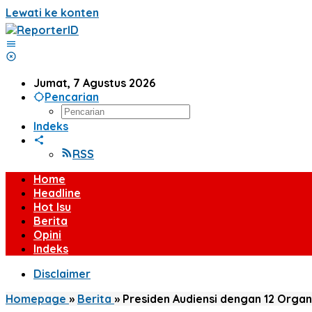
Lewati ke konten
Jumat, 7 Agustus 2026
Pencarian
Indeks
RSS
Home
Headline
Hot Isu
Berita
Opini
Indeks
Disclaimer
Homepage
»
Berita
»
Presiden Audiensi dengan 12 Orga