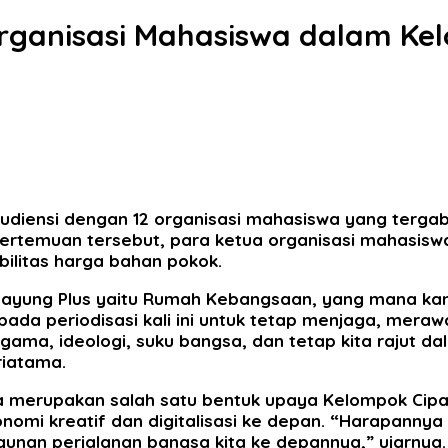
Organisasi Mahasiswa dalam Ke
udiensi dengan 12 organisasi mahasiswa yang tergab
ertemuan tersebut, para ketua organisasi mahasisw
ilitas harga bahan pokok.
payung Plus yaitu Rumah Kebangsaan, yang mana k
da periodisasi kali ini untuk tetap menjaga, meraw
ama, ideologi, suku bangsa, dan tetap kita rajut d
riatama.
merupakan salah satu bentuk upaya Kelompok Cipay
omi kreatif dan digitalisasi ke depan. “Harapannya m
nan perjalanan bangsa kita ke depannya,” ujarnya.