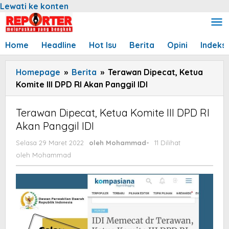
Lewati ke konten
Home
Headline
Hot Isu
Berita
Opini
Indeks
Homepage
»
Berita
»
Terawan Dipecat, Ketua
Komite III DPD RI Akan Panggil IDI
Terawan Dipecat, Ketua Komite III DPD RI
Akan Panggil IDI
Selasa 29 Maret 2022
oleh
Mohammad
-
11 Dilihat
oleh
Mohammad