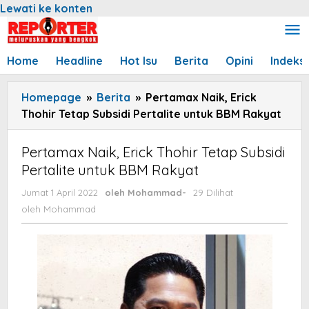
Lewati ke konten
Home
Headline
Hot Isu
Berita
Opini
Indeks
Homepage
»
Berita
»
Pertamax Naik, Erick
Thohir Tetap Subsidi Pertalite untuk BBM Rakyat
Pertamax Naik, Erick Thohir Tetap Subsidi
Pertalite untuk BBM Rakyat
Jumat 1 April 2022
oleh
Mohammad
-
29 Dilihat
oleh
Mohammad