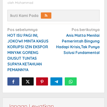
oleh
Mohammad
Ikuti Kami Pada
Navigasi
Pos sebelumnya
Pos berikutnya
pos
HOT ISU PAGI INI,
Anis Matta Menilai
JOKOWI MINTA KASUS
Pemerintah Bingung
KORUPSI IZIN EKSPOR
Hadapi Krisis,Tak Punya
MINYAK GORENG
Solusi Fundamental
DIUSUT TUNTAS
SUPAYA KETAHUAN
PEMAINNYA
Jangan Lewatkan