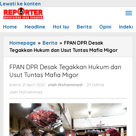
Lewati ke konten
Home
Headline
Hot Isu
Berita
Opini
Indeks
Homepage
»
Berita
»
FPAN DPR Desak
Tegakkan Hukum dan Usut Tuntas Mafia Migor
FPAN DPR Desak Tegakkan Hukum dan
Usut Tuntas Mafia Migor
Kamis 21 April 2022
oleh
Mohammad
-
23 Dilihat
oleh
Mohammad