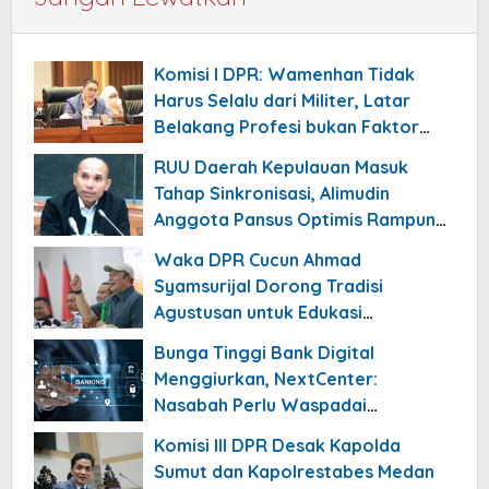
Komisi I DPR: Wamenhan Tidak
Harus Selalu dari Militer, Latar
Belakang Profesi bukan Faktor
Utama
RUU Daerah Kepulauan Masuk
Tahap Sinkronisasi, Alimudin
Anggota Pansus Optimis Rampung
Tahun 2026
Waka DPR Cucun Ahmad
Syamsurijal Dorong Tradisi
Agustusan untuk Edukasi
Nasionalisme Gen Alpha
Bunga Tinggi Bank Digital
Menggiurkan, NextCenter:
Nasabah Perlu Waspadai
Risikonya!
Komisi III DPR Desak Kapolda
Sumut dan Kapolrestabes Medan