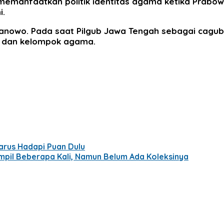
emanfaatkan politik identitas agama ketika Prabow
i.
owo. Pada saat Pilgub Jawa Tengah sebagai cagub d
s dan kelompok agama.
arus Hadapi Puan Dulu
pil Beberapa Kali, Namun Belum Ada Koleksinya