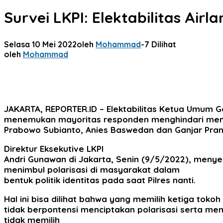
Survei LKPI: Elektabilitas Airl
Selasa 10 Mei 2022
oleh
Mohammad
-
7 Dilihat
oleh
Mohammad
JAKARTA, REPORTER.ID –
Elektabilitas Ketua Umum Go
menemukan mayoritas responden menghindari memili
Prabowo Subianto, Anies Baswedan dan Ganjar Pra
Direktur Eksekutive LKPI
Andri Gunawan di Jakarta, Senin (9/5/2022), meny
menimbul polarisasi di masyarakat dalam
bentuk politik identitas pada saat Pilres nanti.
Hal ini bisa dilihat bahwa yang memilih ketiga toko
tidak berpontensi menciptakan polarisasi serta mem
tidak memilih