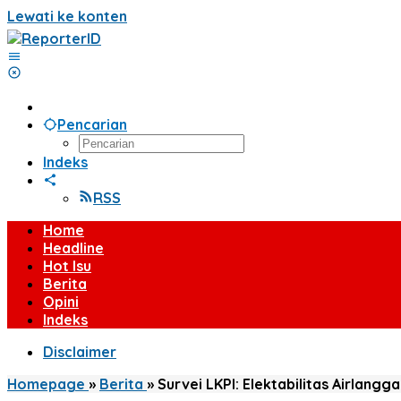
Lewati ke konten
Pencarian
Indeks
RSS
Home
Headline
Hot Isu
Berita
Opini
Indeks
Disclaimer
Homepage
»
Berita
»
Survei LKPI: Elektabilitas Airlangg