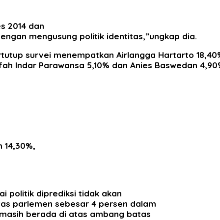
s 2014 dan
engan mengusung politik identitas,”ungkap dia.
tertutup survei menempatkan Airlangga Hartarto 18,4
fifah Indar Parawansa 5,10% dan Anies Baswedan 4,9
h 14,30%,
i politik diprediksi tidak akan
atas parlemen sebesar 4 persen dalam
g masih berada di atas ambang batas