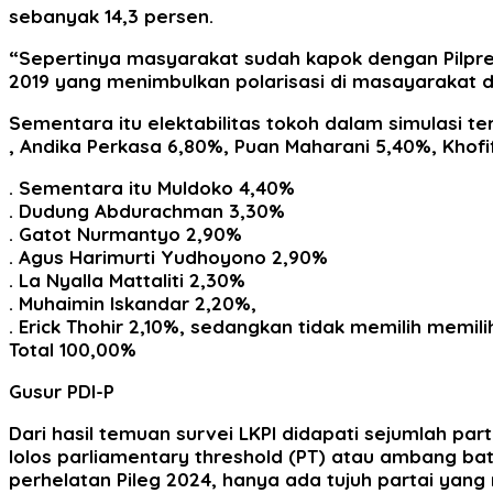
sebanyak 14,3 persen.
“Sepertinya masyarakat sudah kapok dengan Pilpre
2019 yang menimbulkan polarisasi di masayarakat d
Sementara itu elektabilitas tokoh dalam simulasi 
, Andika Perkasa 6,80%, Puan Maharani 5,40%, Kho
. Sementara itu Muldoko 4,40%
. Dudung Abdurachman 3,30%
. Gatot Nurmantyo 2,90%
. Agus Harimurti Yudhoyono 2,90%
. La Nyalla Mattaliti 2,30%
. Muhaimin Iskandar 2,20%,
. Erick Thohir 2,10%, sedangkan tidak memilih memili
Total 100,00%
Gusur PDI-P
Dari hasil temuan survei LKPI didapati sejumlah parta
lolos parliamentary threshold (PT) atau ambang b
perhelatan Pileg 2024, hanya ada tujuh partai yan