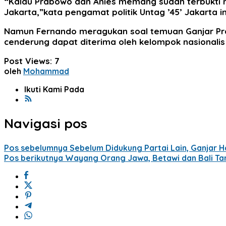
“Kalau Prabowo dan Anies memang sudah terbukti m
Jakarta,”kata pengamat politik Untag ’45’ Jakarta in
Namun Fernando meragukan soal temuan Ganjar Pran
cenderung dapat diterima oleh kelompok nasionali
Post Views:
7
oleh
Mohammad
Ikuti Kami Pada
Navigasi pos
Pos sebelumnya
Sebelum Didukung Partai Lain, Ganjar H
Pos berikutnya
Wayang Orang Jawa, Betawi dan Bali Tam