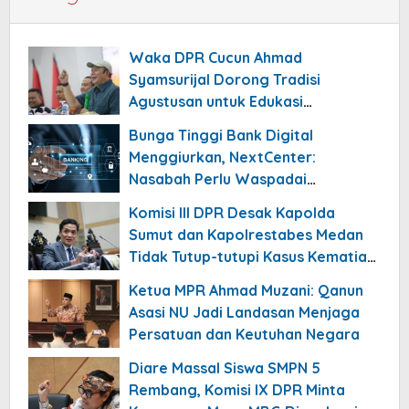
Waka DPR Cucun Ahmad
Syamsurijal Dorong Tradisi
Agustusan untuk Edukasi
Nasionalisme Gen Alpha
Bunga Tinggi Bank Digital
Menggiurkan, NextCenter:
Nasabah Perlu Waspadai
Risikonya!
Komisi III DPR Desak Kapolda
Sumut dan Kapolrestabes Medan
Tidak Tutup-tutupi Kasus Kematian
Mantan Istri Polisi
Ketua MPR Ahmad Muzani: Qanun
Asasi NU Jadi Landasan Menjaga
Persatuan dan Keutuhan Negara
Diare Massal Siswa SMPN 5
Rembang, Komisi IX DPR Minta