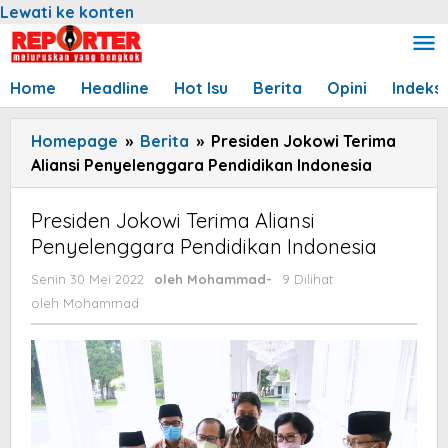
Lewati ke konten
Home
Headline
Hot Isu
Berita
Opini
Indeks
Homepage
»
Berita
»
Presiden Jokowi Terima
Aliansi Penyelenggara Pendidikan Indonesia
Presiden Jokowi Terima Aliansi
Penyelenggara Pendidikan Indonesia
Senin 30 Mei 2022
oleh
Mohammad
-
9 Dilihat
oleh
Mohammad