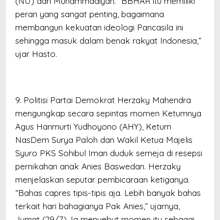
(NU) dan Muhammadiyah. “BBHAR itu memiliki
peran yang sangat penting, bagaimana
membangun kekuatan ideologi Pancasila ini
sehingga masuk dalam benak rakyat Indonesia,”
ujar Hasto.
9. Politisi Partai Demokrat Herzaky Mahendra
mengungkap secara sepintas momen Ketumnya
Agus Harimurti Yudhoyono (AHY), Ketum
NasDem Surya Paloh dan Wakil Ketua Majelis
Syuro PKS Sohibul Iman duduk semeja di resepsi
pernikahan anak Anies Baswedan. Herzaky
menjelaskan seputar pembicaraan ketiganya.
“Bahas capres tipis-tipis aja. Lebih banyak bahas
terkait hari bahagianya Pak Anies,” ujarnya,
Jumat (29/7). Ia menyebut momen itu sebagai