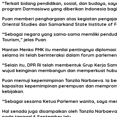
“Terkait bidang pendidikan, sosial, dan budaya, s
program Darmasiswa yang diberikan Indonesia bagi
Puan memberi penghargaan atas kegiatan pengajaran 
Oriental Studies dan Samarkand State Institute of
“Sebagai negara yang sama-sama memiliki penduduk 
Tourism,” jelas Puan.
Mantan Menko PMK itu menilai pentingnya diplomasi 
selama ini telah berinteraksi dalam forum parlemen
“Selain itu, DPR RI telah membentuk Grup Kerja Sa
wujud keinginan membangun dan memperkuat hubun
Puan memuji kepemimpinan Tanzila Narbaeva. Ia b
kapasitas kepemimpinan perempuan dan mempromos
kebijakan.
“Sebagai sesama Ketua Parlemen wanita, saya men
Hal senada juga disampaikan oleh Tanzila Narbaev
pada tanggal 6 September lalu.