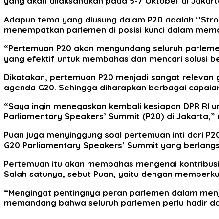
yang akan dilaksanakan pada 5-7 Oktober di Jakart
Adapun tema yang diusung dalam P20 adalah ‘’Stron
menempatkan parlemen di posisi kunci dalam memas
“Pertemuan P20 akan mengundang seluruh parlemen
yang efektif untuk membahas dan mencari solusi be
Dikatakan, pertemuan P20 menjadi sangat relevan
agenda G20. Sehingga diharapkan berbagai capaian
“Saya ingin menegaskan kembali kesiapan DPR RI u
Parliamentary Speakers’ Summit (P20) di Jakarta,” 
Puan juga menyinggung soal pertemuan inti dari P
G20 Parliamentary Speakers’ Summit yang berlang
Pertemuan itu akan membahas mengenai kontribusi
Salah satunya, sebut Puan, yaitu dengan memperkua
“Mengingat pentingnya peran parlemen dalam menj
memandang bahwa seluruh parlemen perlu hadir dala