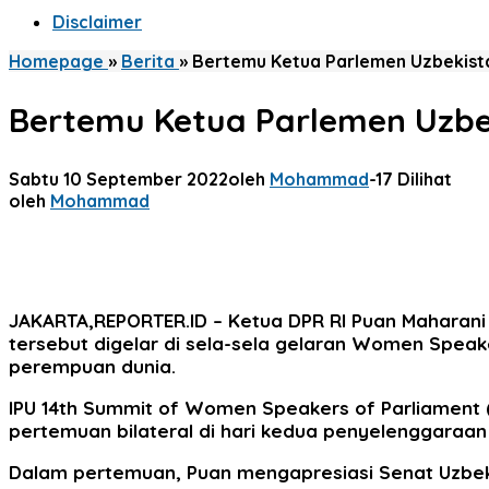
Disclaimer
Homepage
»
Berita
»
Bertemu Ketua Parlemen Uzbekista
Bertemu Ketua Parlemen Uzbe
Sabtu 10 September 2022
oleh
Mohammad
-
17 Dilihat
oleh
Mohammad
JAKARTA,REPORTER.ID
– Ketua DPR RI Puan Maharani
tersebut digelar di sela-sela gelaran Women Speake
perempuan dunia.
IPU 14th Summit of Women Speakers of Parliament (
pertemuan bilateral di hari kedua penyelenggaraa
Dalam pertemuan, Puan mengapresiasi Senat Uzbek