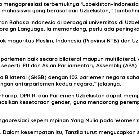
aya mengapresiasi terbentuknya ‘Uzbekistan–Indonesi
 mahasiswa yang berasal dari Uzbekistan,” tambahn
Bahasa Indonesia di berbagai universitas di Uzbekis
 Foreign Language. Ia memandang, perlu ada peningk
mayoritas Muslim, Indonesia (Provinsi NTB) dan Uzb
parlemen baik secara bilateral maupun multilateral. 
 seperti IPU dan Asian Parliamentary Assembly (APA).
ma Bilateral (GKSB) dengan 102 parlemen negara saha
gan antarparlemen kedua negara,” jelasnya.
erharap, DPR RI dan Parlemen Uzbekistan dapat mem
ikan kesetaraan gender, guna mendorong perempua
gapresiasi kepemimpinan Yang Mulia pada Women`s S
a. Dalam kesempatan itu, Tanzila turut mengucapkan