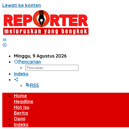
Lewati ke konten
Minggu, 9 Agustus 2026
Pencarian
Indeks
RSS
Home
Headline
Hot Isu
Berita
Opini
Indeks