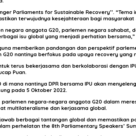
a.
ger Parliaments for Sustainable Recovery’’. “Tema 
tikan terwujudnya kesejahteraan bagi masyarakat se
 negara anggota G20, parlemen negara sahabat, dan
rbagai isu global yang menjadi perhatian bersama,”
 guna memberikan pandangan dan perspektif parleme
 G20 nantinya berfokus pada upaya recovery yang me
ntuk terus bekerjasama dan berkolaborasi dengan I
ucap Puan.
20 di mana nantinya DPR bersama IPU akan menyeleng
sung pada 5 Oktober 2022.
 parlemen negara-negara anggota G20 dalam merespo
t multilateralisme dan kerjasama global.
awab berbagai tantangan global dan memastikan pos
m perhelatan the 8th Parliamentary Speakers’ Summi