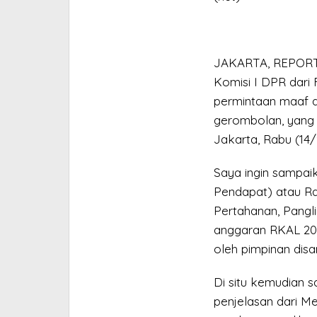
JAKARTA, REPORTE
Komisi I DPR dari 
permintaan maaf di
gerombolan, yang 
Jakarta, Rabu (14/
Saya ingin sampai
Pendapat) atau R
Pertahanan, Pangl
anggaran RKAL 202
oleh pimpinan dis
Di situ kemudian 
penjelasan dari M