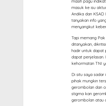
masih pagu indika
masuk ke isu aktua
Andika dan KSAD 
tanyakan info yang
menyangkut keber
Tapi memang Pak 
ditanyakan, dikriti
hadir untuk dapat 
dapat penjelasan.
kehormatan TNI y
Di situ saya sadar
pihak mungkin ters
gerombolan dan or
stigma kan gerombo
gerombolan atau or