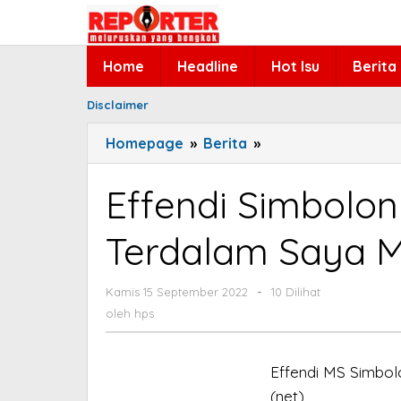
Lewati
ke
konten
Home
Headline
Hot Isu
Berita
Disclaimer
Homepage
»
Berita
»
Effendi
Simbolon
:
Effendi Simbolon 
Dari
Lubuk
Terdalam Saya M
Hati
Terdalam
Kamis 15 September 2022
oleh
-
Saya
10 Dilihat
hps
oleh
hps
Minta
Maaf
Effendi MS Simbol
(net)