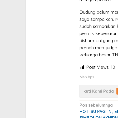
Dudung belum mer
saya sampaikan. M
sudah sampaikan 
pemilik kebenaran
disharmoni yang m
pernah men-judge s
keluarga besar TN
Post Views:
10
oleh
hps
Ikuti Kami Pada
Navigasi
Pos sebelumnya
pos
HOT ISU PAGI INI, 
SIMBOLON AKHIRN