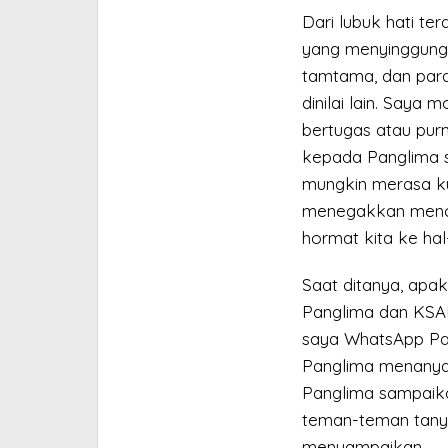
Dari lubuk hati t
yang menyinggung d
tamtama, dan para
dinilai lain. Saya 
bertugas atau pur
kepada Panglima 
mungkin merasa k
menegakkan mencin
hormat kita ke hal
Saat ditanya, apa
Panglima dan KSAD
saya WhatsApp Pa
Panglima menanya
Panglima sampaikan
teman-teman tanya
menyampaikan.