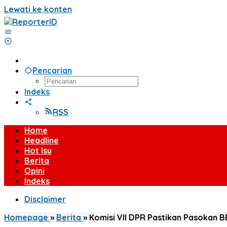
Lewati ke konten
Pencarian
Indeks
RSS
Home
Headline
Hot Isu
Berita
Opini
Indeks
Disclaimer
Homepage
»
Berita
»
Komisi VII DPR Pastikan Pasokan BB