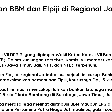
an BBM dan Elpiji di Regional J
i VII DPR RI yang dipimpin Wakil Ketua Komisi VII 
 NTB). Dalam kunjungan tersebut, Komisi VII memasti
us (Jawa Timur, Bali, NTT, dan NTB) terpenuhi.
lpiji di regional Jatimbalinus sejauh ini cukup. Ba
maksimalkan pemenuhan Elpiji, khususnya Elpiji 3 kil
saat ini masih mencukupi lah kan bahkan kita juga ma
3 kilo,” kata Bambang dii Surabaya, Jawa Timur, Ju
a merasa lega melihat distribusi BBM maupun LPG di 
alami Pertamina Patra Niaga Jatimbalinus, yakni so