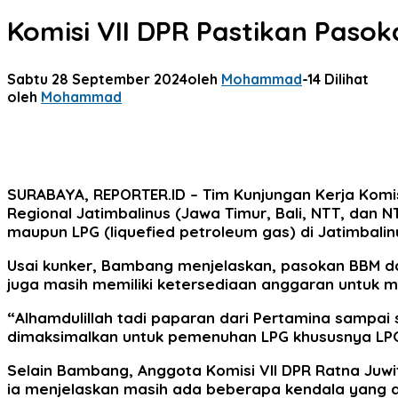
Komisi VII DPR Pastikan Pasok
Sabtu 28 September 2024
oleh
Mohammad
-
14 Dilihat
oleh
Mohammad
SURABAYA, REPORTER.ID
– Tim Kunjungan Kerja Komis
Regional Jatimbalinus (Jawa Timur, Bali, NTT, dan
maupun LPG (liquefied petroleum gas) di Jatimbalin
Usai kunker, Bambang menjelaskan, pasokan BBM dan E
juga masih memiliki ketersediaan anggaran untuk me
“Alhamdulillah tadi paparan dari Pertamina sampai 
dimaksimalkan untuk pemenuhan LPG khususnya LPG 
Selain Bambang, Anggota Komisi VII DPR Ratna Juwit
ia menjelaskan masih ada beberapa kendala yang di