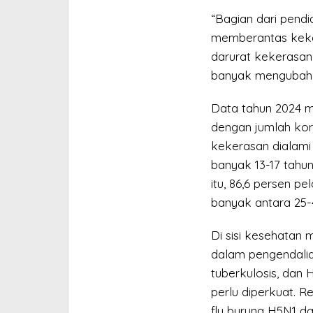
“Bagian dari pendi
memberantas keke
darurat kekerasan
banyak mengubah k
Data tahun 2024 m
dengan jumlah kor
kekerasan dialami
banyak 13-17 tahu
itu, 86,6 persen pe
banyak antara 25-4
Di sisi kesehatan
dalam pengendalia
tuberkulosis, dan
perlu diperkuat. R
flu burung H5N1 d