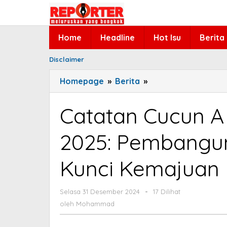
Lewati
ke
konten
Home
Headline
Hot Isu
Berita
Disclaimer
Homepage
»
Berita
»
Catatan
Cucun
A
Catatan Cucun A
Syamsurijal
Sambut
2025: Pembangu
2025:
Pembangunan
Kunci Kemajuan
Kesejahteraan
Kunci
Kemajuan
Selasa 31 Desember 2024
oleh
-
17 Dilihat
Mohammad
Bangsa
oleh
Mohammad