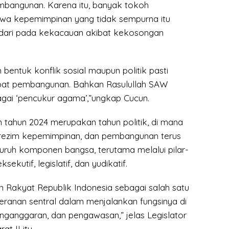
mbangunan. Karena itu, banyak tokoh
wa kepemimpinan yang tidak sempurna itu
 dari pada kekacauan akibat kekosongan
entuk konflik sosial maupun politik pasti
at pembangunan. Bahkan Rasulullah SAW
ai ‘pencukur agama’,”ungkap Cucun.
tahun 2024 merupakan tahun politik, di mana
n rezim kepemimpinan, dan pembangunan terus
luruh komponen bangsa, terutama melalui pilar-
ksekutif, legislatif, dan yudikatif.
 Rakyat Republik Indonesia sebagai salah satu
eranan sentral dalam menjalankan fungsinya di
penganggaran, dan pengawasan,” jelas Legislator
t II itu.