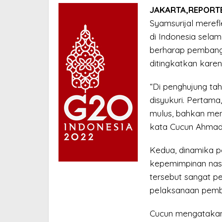
JAKARTA,REPORTE
Syamsurijal merefl
di Indonesia sela
berharap pembang
ditingkatkan kare
“Di penghujung tah
disyukuri. Pertama
mulus, bahkan meng
kata Cucun Ahmad 
Kedua, dinamika po
kepemimpinan nasi
tersebut sangat pe
pelaksanaan pemb
Cucun mengatakan,