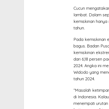
Cucun mengatakan 
lambat. Dalam sepu
kemiskinan hanya s
tahun.
Pada kemiskinan e
bagus. Badan Pusa
kemiskinan ekstrem
dari 6,18 persen p
2024. Angka ini me
Widodo yang menar
tahun 2024.
“Masalah ketimpan
di Indonesia. Kalau
menempati urutan 