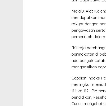
Melalui Alat Kele
mendapatkan mand
rakyat dengan pe
pengawasan serta 
pemerintah dalam 
“Kinerja pembangu
peningkatan di beb
ada banyak catat
menghasilkan capai
Capaian Indeks P
meningkat menjadi
114 ke 112. IPM se
pendidikan, keseha
Cucun menyebut uru