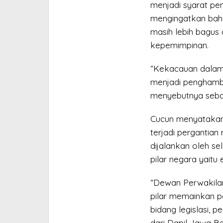
menjadi syarat pe
mengingatkan bah
masih lebih bagus
kepemimpinan.
“Kekacauan dalam b
menjadi penghamb
menyebutnya sebag
Cucun menyatakan 
terjadi pergantia
dijalankan oleh se
pilar negara yaitu e
“Dewan Perwakilan
pilar memainkan p
bidang legislasi, 
dari Dapil Jawa Bara