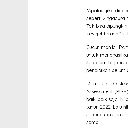
“Apalagi jika dib
seperti Singapura 
Tak bisa dipungkir
kesejahteraan,” se
Cucun menilai, Pe
untuk menghasilkan
itu belum terjadi 
pendidikan belum a
Merujuk pada skor
Assessment (PISA),
baik-baik saja. Nil
tahun 2022. Lalu ni
sedangkan sains t
sama.