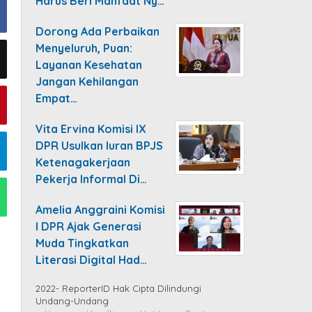
Harus Beri Manfaat Ny…
Dorong Ada Perbaikan
Menyeluruh, Puan:
Layanan Kesehatan
Jangan Kehilangan
Empat…
Vita Ervina Komisi IX
DPR Usulkan Iuran BPJS
Ketenagakerjaan
Pekerja Informal Di…
Amelia Anggraini Komisi
I DPR Ajak Generasi
Muda Tingkatkan
Literasi Digital Had…
2022- ReporterID Hak Cipta Dilindungi
Undang-Undang