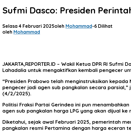
Sufmi Dasco: Presiden Perint
Selasa 4 Februari 2025
oleh
Mohammad
-
6 Dilihat
oleh
Mohammad
JAKARTA,REPORTER.ID
– Wakil Ketua DPR RI Sufmi D
Lahadalia untuk mengaktifkan kembali pengecer unt
“Presiden Prabowo telah menginstruksikan kepada 
pengecer jadi agen sub pangkalan secara parsial,” 
(4/2/2025).
Politisi Fraksi Partai Gerindea ini pun menambahka
agen sub pangkalan harga LPG yang akan dijual ke m
Diketahui, sejak awal Februari 2025, pemerintah me
pangkalan resmi Pertamina dengan harga eceran ter