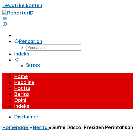
Lewati ke konten
Pencarian
Indeks
RSS
Home
Headline
Hot Isu
Berita
Opini
Indeks
Disclaimer
Homepage
»
Berita
»
Sufmi Dasco: Presiden Perintahka