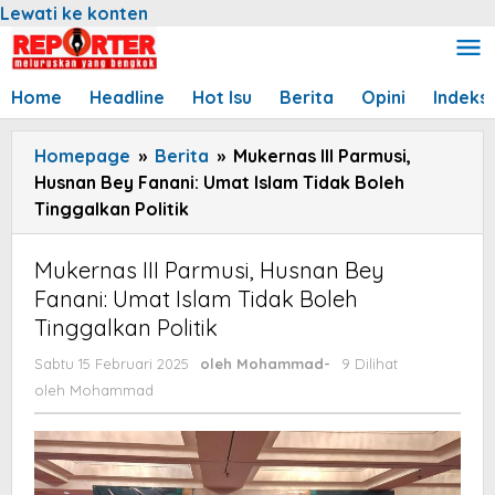
Lewati ke konten
Home
Headline
Hot Isu
Berita
Opini
Indeks
Homepage
»
Berita
»
Mukernas III Parmusi,
Husnan Bey Fanani: Umat Islam Tidak Boleh
Tinggalkan Politik
Mukernas III Parmusi, Husnan Bey
Fanani: Umat Islam Tidak Boleh
Tinggalkan Politik
Sabtu 15 Februari 2025
oleh
Mohammad
-
9 Dilihat
oleh
Mohammad