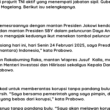
rajurit TNI aktif yang menempati jabatan sipil. Gu
l Magelang. Berikut isu selengkapnya.
kemesraannya dengan mantan Presiden Jokowi kendati
i dan mantan Presiden SBY dalam peluncuran Daya An
wo mengajak keduanya ikut menekan tombol peluncur
ang hari ini, hari Senin 24 Februari 2025, saya Pre
nantara) Indonesia,” kata Prabowo.
ran Rakabuming Raka, mantan Wapres Jusuf Kalla,
n Menteri Investasi dan Hilirisasi sekaligus Kepala 
abowo.
kad untuk memberantas korupsi tanpa pandang bulu. 
h. “Saya bersama pemerintah yang saya pimpin, didu
ang bebas dari korupsi,” kata Prabowo.
snya tanpa pandang bulu. “Saya akan melawan koru