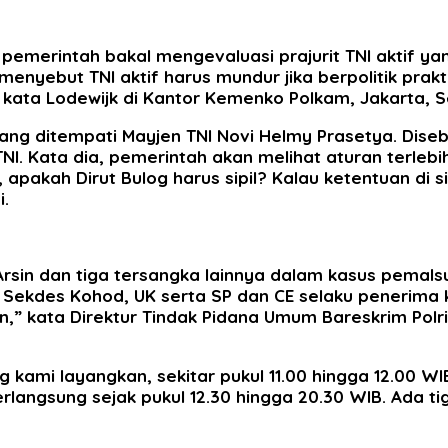
emerintah bakal mengevaluasi prajurit TNI aktif yan
nyebut TNI aktif harus mundur jika berpolitik prak
,” kata Lodewijk di Kantor Kemenko Polkam, Jakarta, 
ang ditempati Mayjen TNI Novi Helmy Prasetya. Disebu
I. Kata dia, pemerintah akan melihat aturan terlebi
h, apakah Dirut Bulog harus sipil? Kalau ketentuan di
i.
Arsin dan tiga tersangka lainnya dalam kasus pemal
h Sekdes Kohod, UK serta SP dan CE selaku penerima
,” kata Direktur Tindak Pidana Umum Bareskrim Polri
g kami layangkan, sekitar pukul 11.00 hingga 12.00 
erlangsung sejak pukul 12.30 hingga 20.30 WIB. Ada 