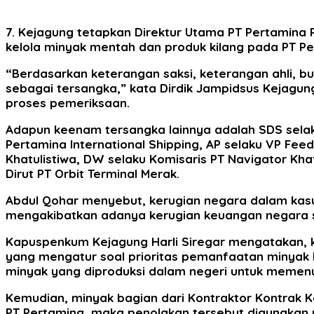
7. Kejagung tetapkan Direktur Utama PT Pertamina P
kelola minyak mentah dan produk kilang pada PT P
“Berdasarkan keterangan saksi, keterangan ahli, bu
sebagai tersangka,” kata Dirdik Jampidsus Kejagung
proses pemeriksaan.
Adapun keenam tersangka lainnya adalah SDS selaku 
Pertamina International Shipping, AP selaku VP Fee
Khatulistiwa, DW selaku Komisaris PT Navigator Kha
Dirut PT Orbit Terminal Merak.
Abdul Qohar menyebut, kerugian negara dalam kasu
mengakibatkan adanya kerugian keuangan negara seki
Kapuspenkum Kejagung Harli Siregar mengatakan, k
yang mengatur soal prioritas pemanfaatan minyak 
minyak yang diproduksi dalam negeri untuk memenuh
Kemudian, minyak bagian dari Kontraktor Kontrak K
PT Pertamina, maka penolakan tersebut digunakan u