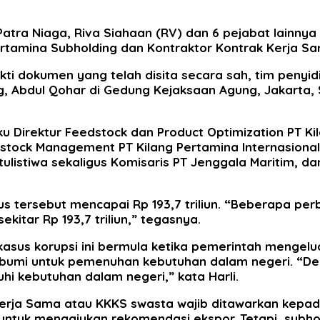
atra Niaga, Riva Siahaan (RV) dan 6 pejabat lainny
ertamina Subholding dan Kontraktor Kontrak Kerja S
kti dokumen yang telah disita secara sah, tim penyi
, Abdul Qohar di Gedung Kejaksaan Agung, Jakarta, 
Direktur Feedstock dan Product Optimization PT Kila
dstock Management PT Kilang Pertamina Internasional
tulistiwa sekaligus Komisaris PT Jenggala Maritim, d
s tersebut mencapai Rp 193,7 triliun. “Beberapa pe
tar Rp 193,7 triliun,” tegasnya.
asus korupsi ini bermula ketika pemerintah mengelu
bumi untuk pemenuhan kebutuhan dalam negeri. “Den
i kebutuhan dalam negeri,” kata Harli.
erja Sama atau KKKS swasta wajib ditawarkan kepad
ntuk mengajukan rekomendasi ekspor. Tetapi, subhol