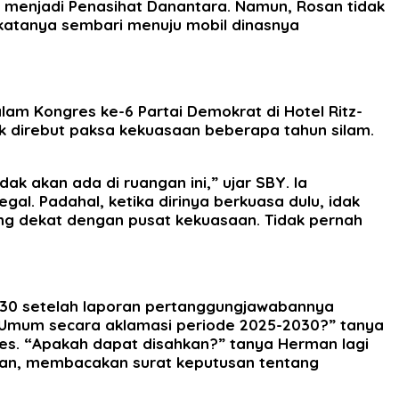
k menjadi Penasihat Danantara. Namun, Rosan tidak
 katanya sembari menuju mobil dinasnya
alam Kongres ke-6 Partai Demokrat di Hotel Ritz-
k direbut paksa kekuasaan beberapa tahun silam.
ak akan ada di ruangan ini,” ujar SBY. Ia
l. Padahal, ketika dirinya berkuasa dulu, idak
yang dekat dengan pusat kekuasaan. Tidak pernah
030 setelah laporan pertanggungjawabannya
a Umum secara aklamasi periode 2025-2030?” tanya
es. “Apakah dapat disahkan?” tanya Herman lagi
inan, membacakan surat keputusan tentang