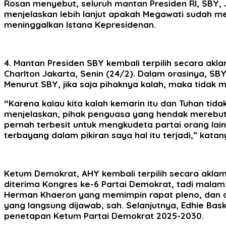
Rosan menyebut, seluruh mantan Presiden RI, SBY, 
menjelaskan lebih lanjut apakah Megawati sudah me
meninggalkan Istana Kepresidenan.
4. Mantan Presiden SBY kembali terpilih secara akl
Charlton Jakarta, Senin (24/2). Dalam orasinya, 
Menurut SBY, jika saja pihaknya kalah, maka tidak mu
“Karena kalau kita kalah kemarin itu dan Tuhan tida
menjelaskan, pihak penguasa yang hendak merebut p
pernah terbesit untuk mengkudeta partai orang lai
terbayang dalam pikiran saya hal itu terjadi,” katan
Ketum Demokrat, AHY kembali terpilih secara akla
diterima Kongres ke-6 Partai Demokrat, tadi mala
Herman Khaeron yang memimpin rapat pleno, dan di
yang langsung dijawab, sah. Selanjutnya, Edhie Ba
penetapan Ketum Partai Demokrat 2025-2030.