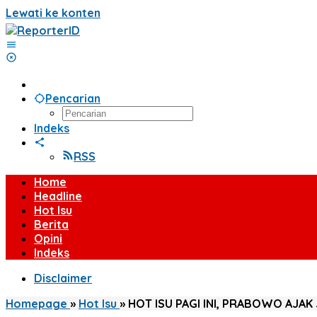
Lewati ke konten
Pencarian
Indeks
RSS
Home
Headline
Hot Isu
Berita
Opini
Indeks
Disclaimer
Homepage
»
Hot Isu
»
HOT ISU PAGI INI, PRABOWO AJ