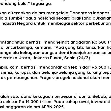
andang bulu,” tegasnya.
kan diterapkan dalam mengelola Danantara Indonesia
lola sumber daya nasional secara bijaksana bukanlah
Industri Negara untuk membiayai sektor perkebunan 
ntahannya berhasil menghemat anggaran Rp 300 trili
iluncurkannya, kemarin. “Apa yang kita luncurkan har
ngelola kekayaan bangsa demi kesejahteraan selur
Merdeka Utara, Jakarta Pusat, Senin (24/2).
in, kami berhasil mengamankan lebih dari Rp 300 T,
ensi, korupsi, dan belanja-belanja yang kurang tep
erak pembangunan. Proyek-proyek nasional akan men
salah satu dana kekayaan terbesar di dunia. Sebab,
au sekitar Rp 14.000 triliun. Pada tahap awal, investa
iensi anggaran dalam APBN 2025.