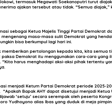
Jokowi, termasuk Megawati Soekanoputri turut diaja
nerima ajakan tersebut atau tidak. “Semua diajak,”
amasi sebagai Ketua Majelis Tinggi Partai Demokrat d
SBY mengenang masa-masa sulit Demokrat yang henda
ngkin bisa berkumpul lagi hari ini.
k memberikan pertolongan kepada kita, kita semua tid
aksa Demokrat itu menggunakan cara-cara yang ilega
n. “Kita harus menghadapi aksi-aksi pihak tertentu 
ya.
masi menjadi Ketum Partai Demokrat periode 2025-2
m. “Apakah Bapak AHY dapat disetujui menjadi Ketu
jawab ‘setuju’ secara serempak oleh peserta Kongr
skoro Yudhoyono alias Ibas yang duduk di meja pimp