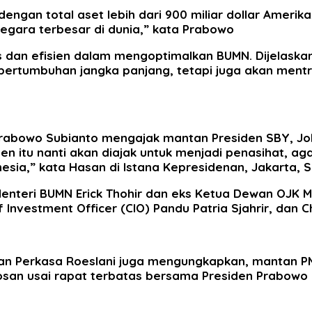
engan total aset lebih dari 900 miliar dollar Amerik
egara terbesar di dunia,” kata Prabowo
s dan efisien dalam mengoptimalkan BUMN. Dijelaska
 pertumbuhan jangka panjang, tetapi juga akan ment
rabowo Subianto mengajak mantan Presiden SBY, Joko
itu nanti akan diajak untuk menjadi penasihat, agar 
esia,” kata Hasan di Istana Kepresidenan, Jakarta, S
teri BUMN Erick Thohir dan eks Ketua Dewan OJK Mu
f Investment Officer (CIO) Pandu Patria Sjahrir, dan 
an Perkasa Roeslani juga mengungkapkan, mantan PM 
 Rosan usai rapat terbatas bersama Presiden Prabowo 