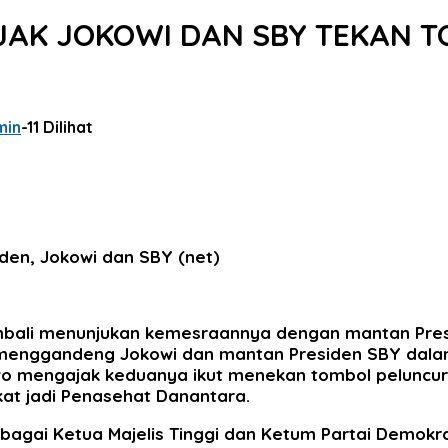
 AJAK JOKOWI DAN SBY TEKAN
min
-
11 Dilihat
den, Jokowi dan SBY (net)
embali menunjukan kemesraannya dengan mantan Presi
wo menggandeng Jokowi dan mantan Presiden SBY dala
wo mengajak keduanya ikut menekan tombol peluncur
kat jadi Penasehat Danantara.
 sebagai Ketua Majelis Tinggi dan Ketum Partai Demo