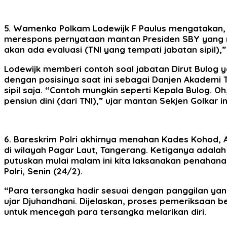
5. Wamenko Polkam Lodewijk F Paulus mengatakan, p
merespons pernyataan mantan Presiden SBY yang me
akan ada evaluasi (TNI yang tempati jabatan sipil)
Lodewijk memberi contoh soal jabatan Dirut Bulog y
dengan posisinya saat ini sebagai Danjen Akademi TN
sipil saja. “Contoh mungkin seperti Kepala Bulog. O
pensiun dini (dari TNI),” ujar mantan Sekjen Golkar in
6. Bareskrim Polri akhirnya menahan Kades Kohod, 
di wilayah Pagar Laut, Tangerang. Ketiganya adala
putuskan mulai malam ini kita laksanakan penahanan
Polri, Senin (24/2).
“Para tersangka hadir sesuai dengan panggilan yan
ujar Djuhandhani. Dijelaskan, proses pemeriksaan b
untuk mencegah para tersangka melarikan diri.