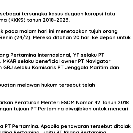
a sebagai tersangka kasus dugaan korupsi tata
ama (KKKS) tahun 2018–2023.
dik pada malam hari ini menetapkan tujuh orang
Senin (24/2). Mereka ditahan 20 hari ke depan untuk
ng Pertamina Internasional, YF selaku PT
. MKAR selaku beneficial owner PT Navigator
an GRJ selaku Komisaris PT Jenggala Maritim dan
rbuatan melawan hukum tersebut telah
arkan Peraturan Menteri ESDM Nomor 42 Tahun 2018
gan tujuan PT Pertamina diwajibkan untuk mencari
a PT Pertamina. Apabila penawaran tersebut ditolak
ding Pertamina, yaitu PT Kilang Pertamina