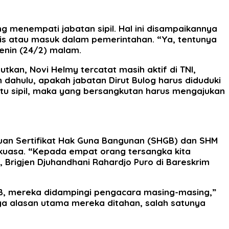
g menempati jabatan sipil. Hal ini disampaikannya
tis atau masuk dalam pemerintahan. “Ya, tentunya
Senin (24/2) malam.
tkan, Novi Helmy tercatat masih aktif di TNI,
h dahulu, apakah jabatan Dirut Bulog harus diduduki
 situ sipil, maka yang bersangkutan harus mengajukan
suan Sertifikat Hak Guna Bangunan (SHGB) dan SHM
 kuasa. “Kepada empat orang tersangka kita
, Brigjen Djuhandhani Rahardjo Puro di Bareskrim
WIB, mereka didampingi pengacara masing-masing,”
tiga alasan utama mereka ditahan, salah satunya