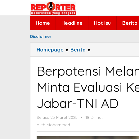
Lewati
ke
konten
Home
Headline
Hot Isu
Berita
Disclaimer
Homepage
»
Berita
»
Berpotensi
Melanggar
UU
Berpotensi Melan
TNI,
Komisi
Minta Evaluasi 
I
Minta
Jabar-TNI AD
Evaluasi
Kerjasama
Pemprov
Selasa 25 Maret 2025
oleh
-
18 Dilihat
Mohammad
Jabar-
oleh
Mohammad
TNI