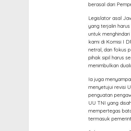
berasal dari Pemp
Legislator asal J
yang terjalin har
untuk menghindari 
kami di Komisi I D
netral, dan fokus
pihak sipil harus s
menimbulkan duali
Ia juga menyampai
menyetujui revisi
penguatan pengawas
UU TNI yang disa
mempertegas batas
termasuk pemerint