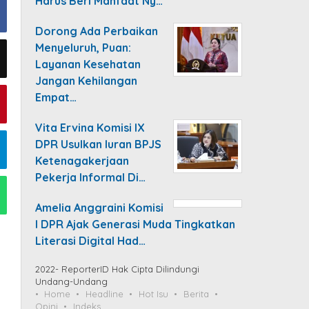
Harus Beri Manfaat Ny…
Dorong Ada Perbaikan
Menyeluruh, Puan:
Layanan Kesehatan
Jangan Kehilangan
Empat…
Vita Ervina Komisi IX
DPR Usulkan Iuran BPJS
Ketenagakerjaan
Pekerja Informal Di…
Amelia Anggraini Komisi
I DPR Ajak Generasi Muda Tingkatkan
Literasi Digital Had…
2022- ReporterID Hak Cipta Dilindungi
Undang-Undang
Home
Headline
Hot Isu
Berita
Opini
Indeks