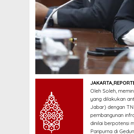
JAKARTA,REPORT
Oleh Soleh, memin
yang dilakukan an
Jabar) dengan TNI
pembangunan infras
dinilai berpotens
Paripurna di Gedu