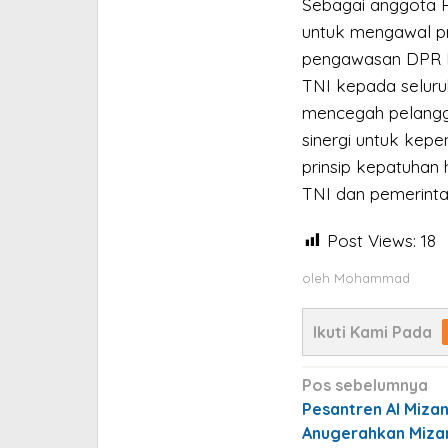
Sebagai anggota P
untuk mengawal pro
pengawasan DPR RI
TNI kepada seluru
mencegah pelangg
sinergi untuk kepe
prinsip kepatuhan 
TNI dan pemerinta
Post Views:
18
oleh
Mohammad
Ikuti Kami Pada
Navigasi
Pos sebelumnya
pos
Pesantren Al Miza
Anugerahkan Miza