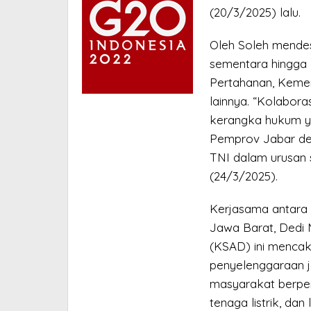
(20/3/2025) lalu.
Oleh Soleh mendes
sementara hingga 
Pertahanan, Kemen
lainnya. “Kolaboras
kerangka hukum ya
Pemprov Jabar d
TNI dalam urusan s
(24/3/2025).
Kerjasama antara 
Jawa Barat, Dedi 
(KSAD) ini mencaku
penyelenggaraan ja
masyarakat berpen
tenaga listrik, da