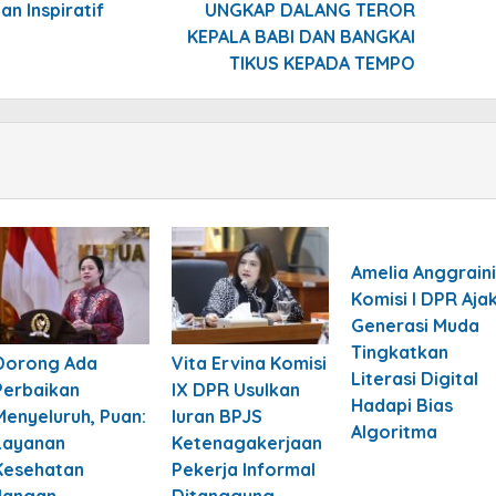
n Inspiratif
UNGKAP DALANG TEROR
KEPALA BABI DAN BANGKAI
TIKUS KEPADA TEMPO
Amelia Anggraini
Komisi I DPR Aja
Generasi Muda
Tingkatkan
Dorong Ada
Vita Ervina Komisi
Literasi Digital
Perbaikan
IX DPR Usulkan
Hadapi Bias
Menyeluruh, Puan:
Iuran BPJS
Algoritma
Layanan
Ketenagakerjaan
Kesehatan
Pekerja Informal
Jangan
Ditanggung