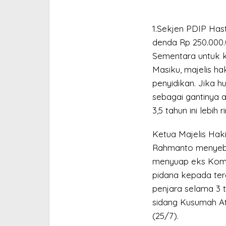
1.Sekjen PDIP Hast
denda Rp 250.000.
Sementara untuk k
Masiku, majelis ha
penyidikan. Jika 
sebagai gantinya 
3,5 tahun ini lebih 
Ketua Majelis Hak
Rahmanto menyebut
menyuap eks Komi
pidana kepada ter
penjara selama 3 t
sidang Kusumah At
(25/7).