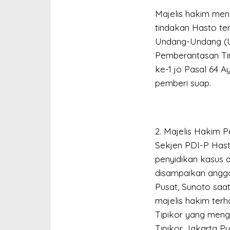
Majelis hakim men
tindakan Hasto ter
Undang-Undang (U
Pemberantasan Tin
ke-1 jo Pasal 64 A
pemberi suap.
2. Majelis Hakim 
Sekjen PDI-P Hasto
penyidikan kasus 
disampaikan anggo
Pusat, Sunoto saa
majelis hakim ter
Tipikor yang menga
Tipikor Jakarta Pu