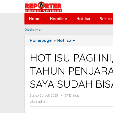
Lewati
ke
konten
Home
Headline
Hot Isu
Berita
Disclaimer
Homepage
»
Hot Isu
»
HOT
ISU
PAGI
HOT ISU PAGI INI
INI,
USAI
TAHUN PENJARA,
DIVONIS
3,5
SAYA SUDAH BI
TAHUN
PENJARA,
HASTO
Sabtu 26 Juli 2025
oleh
-
37 Dilihat
admin
PELUK
oleh
admin
ISTERI