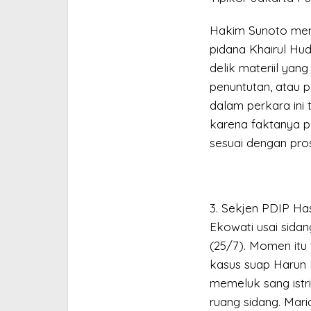
Hakim Sunoto meny
pidana Khairul Hu
delik materiil yan
penuntutan, atau 
dalam perkara ini 
karena faktanya p
sesuai dengan pro
3. Sekjen PDIP Has
Ekowati usai sidan
(25/7). Momen itu 
kasus suap Harun M
memeluk sang istri 
ruang sidang. Mar