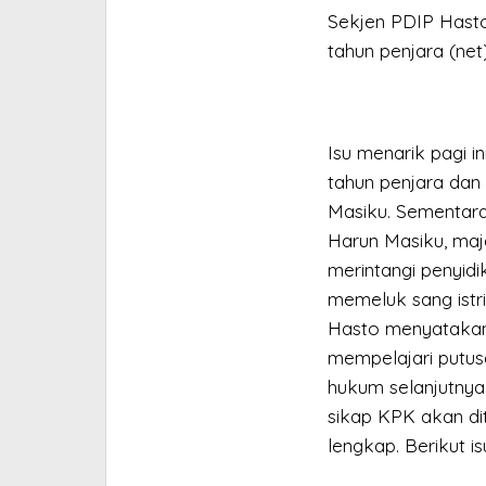
:
Sekjen PDIP Hasto K
SAYA
tahun penjara (net
SUDAH
BISA
TERTAWA
LEGA
Isu menarik pagi in
tahun penjara dan
Masiku. Sementara
Harun Masiku, maj
merintangi penyidi
memeluk sang istri
Hasto menyatakan 
mempelajari putu
hukum selanjutnya
sikap KPK akan di
lengkap. Berikut i