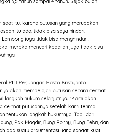
angka 3,5 tahun sampai 4 tahun. Sejak bulan
saat itu, karena putusan yang merupakan
aan itu ada, tidak bisa saya hindari.
embong juga tidak bisa menghindari,
a-mereka mencari keadilan juga tidak bisa
bahnya.
eral PDI Perjuangan Hasto Kristiyanto
nya akan mempelajari putusan secara cermat
 langkah hukum selanjutnya. “Kami akan
a cermat putusannya setelah kami terima,
n tentukan langkah hukumnya. Tapi, dari
odung, Pak Maqdir, Bung Ronny, Bung Febri, dan
dah ada suatu argumentasi yang sangat kuat