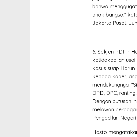
bahwa menggugat ke
anak bangsa,” kata
Jakarta Pusat, Jum
6. Sekjen PDI-P H
ketidakadilan usai
kasus suap Harun 
kepada kader, angg
mendukungnya. “Si
DPD, DPC, ranting
Dengan putusan in
melawan berbagai k
Pengadilan Negeri 
Hasto mengatakan 