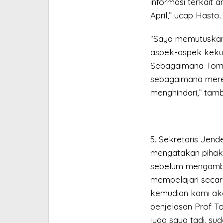
informasi terkait 
April,” ucap Hasto.
“Saya memutuskan 
aspek-aspek kekuas
Sebagaimana Tom L
sebagaimana merek
menghindari,” tam
5. Sekretaris Jend
mengatakan pihak
sebelum mengambil
mempelajari secar
kemudian kami aka
penjelasan Prof T
juga saya tadi, su