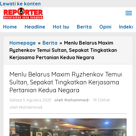
Lewati ke konten
Home
Headline
Hot Isu
Berita
Opini
Indeks
Homepage
»
Berita
»
Menlu Belarus Maxim
Ryzhenkov Temui Sultan, Sepakat Tingkatkan
Kerjasama Pertanian Kedua Negara
Menlu Belarus Maxim Ryzhenkov Temui
Sultan, Sepakat Tingkatkan Kerjasama
Pertanian Kedua Negara
Selasa 5 Agustus 2025
oleh
Mohammad
-
19 Dilihat
oleh
Mohammad