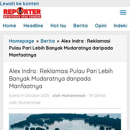
Lewati ke konten
Home
Headline
Hot Isu
Berita
Opini
Indeks
Homepage
»
Berita
»
Alex Indra : Reklamasi
Pulau Pari Lebih Banyak Mudaratnya daripada
Manfaatnya
Alex Indra : Reklamasi Pulau Pari Lebih
Banyak Mudaratnya daripada
Manfaatnya
Kamis 9 Oktober 2025
oleh
Mohammad
-
19 Dilihat
oleh
Mohammad