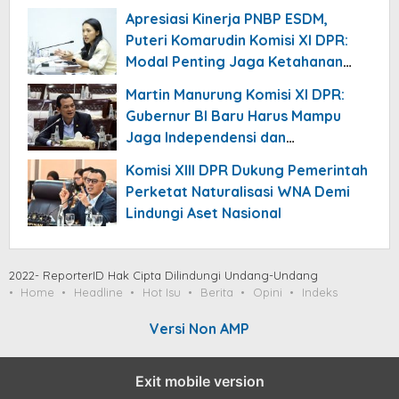
Apresiasi Kinerja PNBP ESDM,
Puteri Komarudin Komisi XI DPR:
Modal Penting Jaga Ketahanan
APBN
Martin Manurung Komisi XI DPR:
Gubernur BI Baru Harus Mampu
Jaga Independensi dan
Kepercayaan Pasar
Komisi XIII DPR Dukung Pemerintah
Perketat Naturalisasi WNA Demi
Lindungi Aset Nasional
2022- ReporterID Hak Cipta Dilindungi Undang-Undang
Home
Headline
Hot Isu
Berita
Opini
Indeks
Versi Non AMP
Exit mobile version