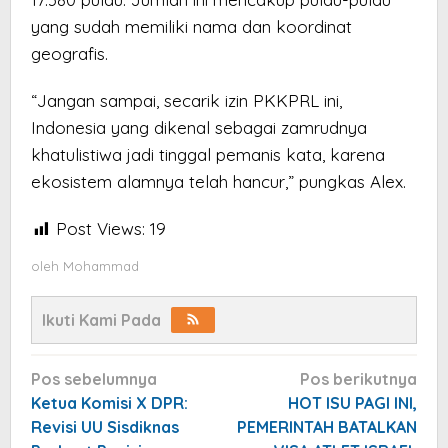
yang sudah memiliki nama dan koordinat
geografis.
“Jangan sampai, secarik izin PKKPRL ini,
Indonesia yang dikenal sebagai zamrudnya
khatulistiwa jadi tinggal pemanis kata, karena
ekosistem alamnya telah hancur,” pungkas Alex.
Post Views:
19
oleh
Mohammad
Ikuti Kami Pada
Navigasi
Pos sebelumnya
Pos berikutnya
pos
Ketua Komisi X DPR:
HOT ISU PAGI INI,
Revisi UU Sisdiknas
PEMERINTAH BATALKAN