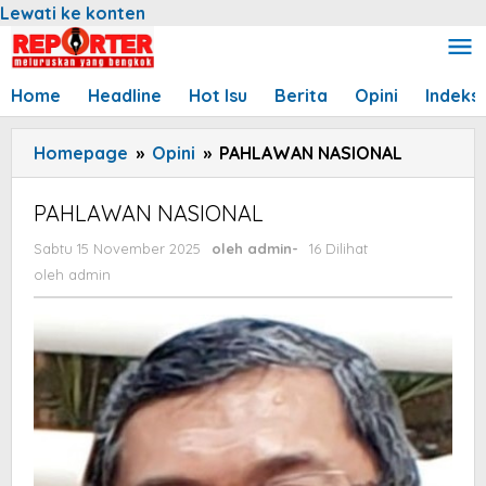
Lewati ke konten
Home
Headline
Hot Isu
Berita
Opini
Indeks
Homepage
»
Opini
»
PAHLAWAN NASIONAL
PAHLAWAN NASIONAL
Sabtu 15 November 2025
oleh
admin
-
16 Dilihat
oleh
admin