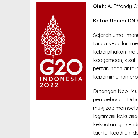
Oleh:
A. Effendy Ch
Ketua Umum DNI
Sejarah umat man
tanpa keadilan me
keberpihakan mela
keagamaan, kisah 
pertarungan antar
kepemimpinan prof
Di tangan Nabi Mu
pembebasan. Di ha
mukjizat: membela
legitimasi kekuas
kekuatannya sendir
tauhid, keadilan,