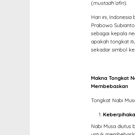
(
mustadh‘afin
).
Hari ini, Indonesi
Prabowo Subianto
sebagai kepala ne
apakah tongkat it
sekadar simbol k
Makna Tongkat N
Membebaskan
Tongkat Nabi Musa
Keberpihaka
Nabi Musa diutus 
untuk membebaskan 