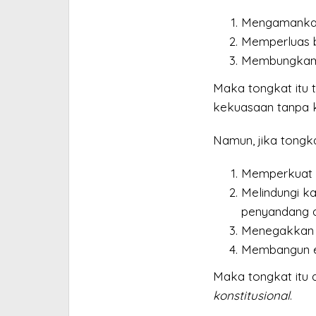
Mengamankan 
Memperluas bi
Membungkam k
Maka tongkat itu t
kekuasaan tanpa k
Namun, jika tongk
Memperkuat k
Melindungi ka
penyandang di
Menegakkan 
Membangun e
Maka tongkat itu
konstitusional
.