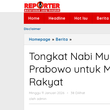
Lewati
ke
konten
Home
Headline
Hot Isu
Berita
Disclaimer
Homepage
»
Berita
»
Tongkat
Nabi
Musa
Tongkat Nabi Mu
vs
Tongkat
Prabowo untuk M
Presiden
Prabowo
Rakyat
untuk
Menyelesaikan
Problem
Minggu 11 Januari 2026
oleh
-
38 Dilihat
admin
Rakyat
oleh
admin