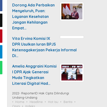
Dorong Ada Perbaikan
Menyeluruh, Puan:
Layanan Kesehatan
Jangan Kehilangan
Empat…
Vita Ervina Komisi IX
DPR Usulkan Iuran BPJS
Ketenagakerjaan Pekerja Informal
Di…
Amelia Anggraini Komisi
I DPR Ajak Generasi
Muda Tingkatkan
Literasi Digital Had…
2022- ReporterID Hak Cipta Dilindungi
Undang-Undang
Home
Headline
Hot Isu
Berita
Opini
Indeks