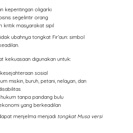
kepentingan oligarki
snis segelintir orang
ritik masyarakat sipil
idak ubahnya tongkat Fir’aun: simbol
eadilan.
at kekuasaan digunakan untuk:
esejahteraan sosial
um miskin, buruh, petani, nelayan, dan
sabilitas
hukum tanpa pandang bulu
konomi yang berkeadilan
 dapat menjelma menjadi
tongkat Musa versi