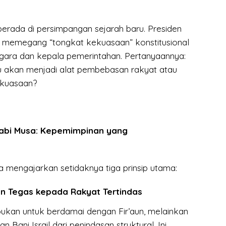
a berada di persimpangan sejarah baru. Presiden
 memegang “tongkat kekuasaan” konstitusional
gara dan kepala pemerintahan. Pertanyaannya:
u akan menjadi alat pembebasan rakyat atau
ekuasaan?
abi Musa: Kepemimpinan yang
 mengajarkan setidaknya tiga prinsip utama:
n Tegas kepada Rakyat Tertindas
bukan untuk berdamai dengan Fir’aun, melainkan
Bani Israil dari penindasan struktural. Ini