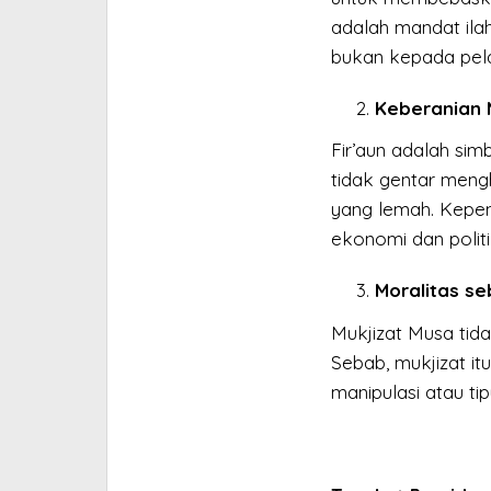
adalah mandat ila
bukan kepada pela
Keberanian 
Fir’aun adalah simb
tidak gentar meng
yang lemah. Kepem
ekonomi dan politi
Moralitas s
Mukjizat Musa tidak
Sebab, mukjizat it
manipulasi atau ti