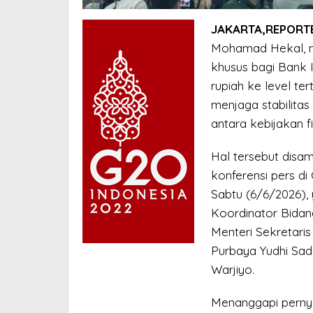
JAKARTA,REPORTE
Mohamad Hekal, m
khusus bagi Bank I
rupiah ke level te
menjaga stabilitas
antara kebijakan f
Hal tersebut disa
konferensi pers di
Sabtu (6/6/2026), 
Koordinator Bidan
Menteri Sekretari
Purbaya Yudhi Sad
Warjiyo.
Menanggapi perny