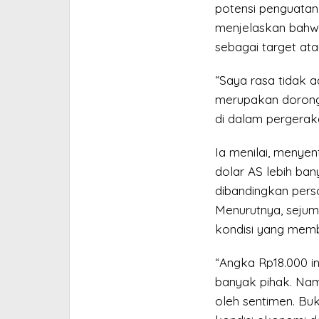
potensi penguatan 
menjelaskan bahwa
sebagai target at
“Saya rasa tidak ad
merupakan dorongan 
di dalam pergeraka
Ia menilai, menyen
dolar AS lebih ban
dibandingkan pers
Menurutnya, sejum
kondisi yang memb
“Angka Rp18.000 in
banyak pihak. Namu
oleh sentimen. Bu