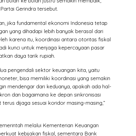
ri bulan ke bulan justru semakin membaik,”
i Partai Gerindra tersebut.
, jika fundamental ekonomi Indonesia tetap
an yang dihadapi lebih banyak berasal dari
leh karena itu, koordinasi antara otoritas fiskal
di kunci untuk menjaga kepercayaan pasar
tkan daya tarik rupiah.
ua pengendali sektor keuangan kita, yaitu
moneter, bisa memiliki koordinasi yang semakin
a ingin mendengar dari keduanya, apakah ada hal-
nkron dan bagaimana ke depan sinkronisasi
t terus dijaga sesuai koridor masing-masing,”
emerintah melalui Kementerian Keuangan
rkuat kebijakan fiskal, sementara Bank