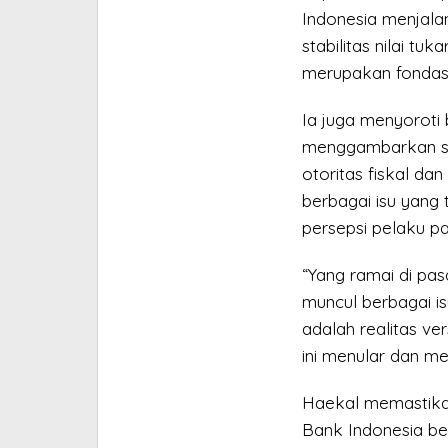
Indonesia menjala
stabilitas nilai tuka
merupakan fondasi
Ia juga menyoroti
menggambarkan seo
otoritas fiskal d
berbagai isu yang
persepsi pelaku pa
“Yang ramai di pa
muncul berbagai is
adalah realitas ver
ini menular dan m
Haekal memastikan
Bank Indonesia be