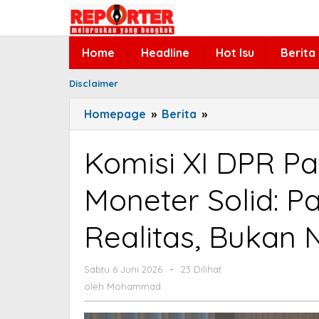
Lewati
ke
konten
Home
Headline
Hot Isu
Berita
Disclaimer
Homepage
»
Berita
»
Komisi
XI
DPR
Komisi XI DPR Pas
Pastikan
Sinergi
Moneter Solid: P
Fiskal-
Moneter
Realitas, Bukan 
Solid:
Pasar
Harus
Sabtu 6 Juni 2026
oleh
-
23 Dilihat
Mohammad
Lihat
oleh
Mohammad
Realitas,