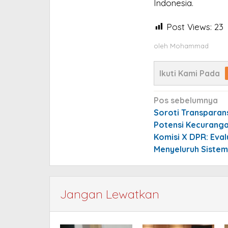
Indonesia.
Post Views:
23
oleh
Mohammad
Ikuti Kami Pada
Navigasi
Pos sebelumnya
pos
Soroti Transparan
Potensi Kecurang
Komisi X DPR: Eval
Menyeluruh Sistem
Jangan Lewatkan