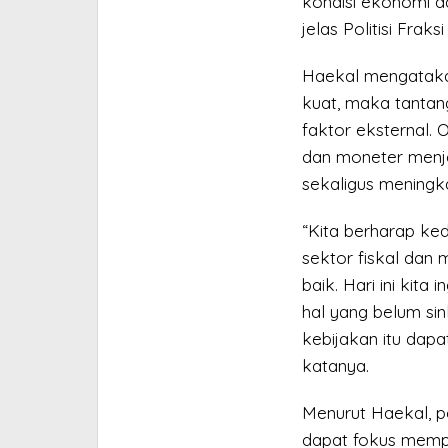
kondisi ekonomi da
jelas Politisi Fraks
Haekal mengatakan
kuat, maka tantang
faktor eksternal. O
dan moneter menja
sekaligus meningka
“Kita berharap ked
sektor fiskal dan 
baik. Hari ini kit
hal yang belum si
kebijakan itu dapa
katanya.
Menurut Haekal, p
dapat fokus mempe