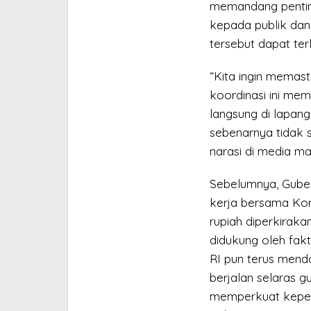
memandang pentin
kepada publik dan 
tersebut dapat terl
“Kita ingin memas
koordinasi ini mema
langsung di lapan
sebenarnya tidak 
narasi di media ma
Sebelumnya, Guber
kerja bersama Kom
rupiah diperkiraka
didukung oleh fakt
RI pun terus mend
berjalan selaras g
memperkuat keper