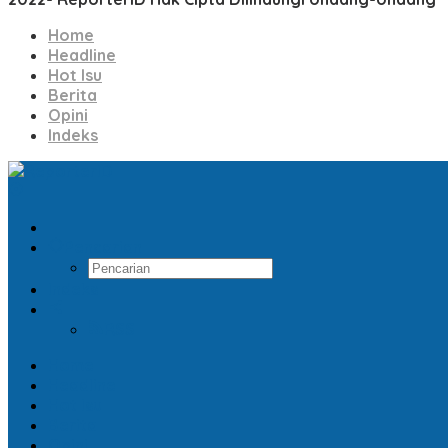
Home
Headline
Hot Isu
Berita
Opini
Indeks
Pencarian
Indeks
RSS
Home
Headline
Hot Isu
Berita
Opini