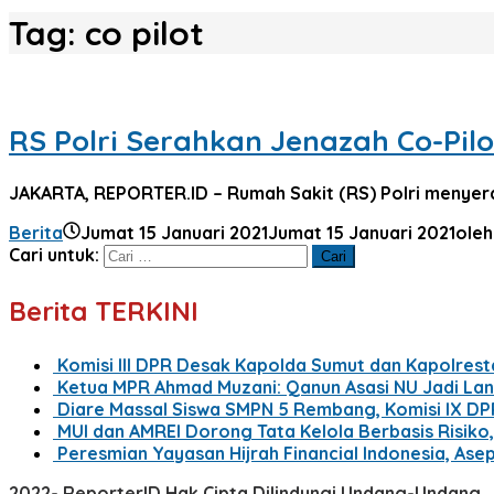
Tag:
co pilot
RS Polri Serahkan Jenazah Co-Pilo
JAKARTA, REPORTER.ID – Rumah Sakit (RS) Polri menyerahk
Berita
Jumat 15 Januari 2021
Jumat 15 Januari 2021
ole
Cari untuk:
Berita TERKINI
Komisi III DPR Desak Kapolda Sumut dan Kapolrest
Ketua MPR Ahmad Muzani: Qanun Asasi NU Jadi La
Diare Massal Siswa SMPN 5 Rembang, Komisi IX D
MUI dan AMREI Dorong Tata Kelola Berbasis Risiko, 
Peresmian Yayasan Hijrah Financial Indonesia, Ase
2022- ReporterID Hak Cipta Dilindungi Undang-Undang