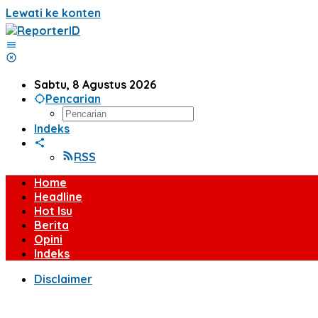
Lewati ke konten
Sabtu, 8 Agustus 2026
Pencarian
Indeks
RSS
Home
Headline
Hot Isu
Berita
Opini
Indeks
Disclaimer