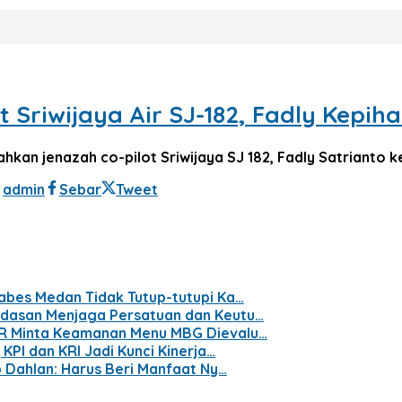
t Sriwijaya Air SJ-182, Fadly Kepih
an jenazah co-pilot Sriwijaya SJ 182, Fadly Satrianto ke
h
admin
Sebar
Tweet
abes Medan Tidak Tutup-tutupi Ka…
ndasan Menjaga Persatuan dan Keutu…
PR Minta Keamanan Menu MBG Dievalu…
KPI dan KRI Jadi Kunci Kinerja…
p Dahlan: Harus Beri Manfaat Ny…