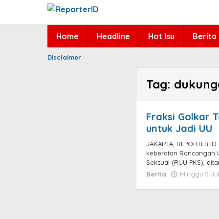
Lewati
ke
konten
Home
Headline
Hot Isu
Berita
Disclaimer
Tag:
dukunga
Fraksi Golkar 
untuk Jadi UU
JAKARTA, REPORTER.ID – 
keberatan Rancangan 
Seksual (RUU PKS), dita
Berita
Minggu 5 Jul