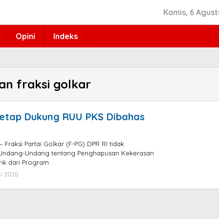
Kamis, 6 Agust
Opini
Indeks
n fraksi golkar
Tetap Dukung RUU PKS Dibahas
Fraksi Partai Golkar (F-PG) DPR RI tidak
Undang-Undang tentang Penghapusan Kekerasan
rik dari Program
i 2020
oleh
admin