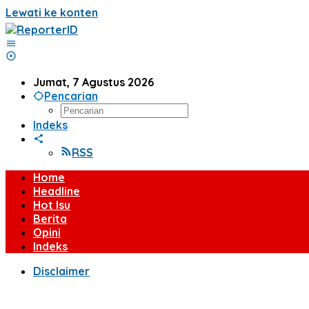
Lewati ke konten
Jumat, 7 Agustus 2026
Pencarian
Indeks
RSS
Home
Headline
Hot Isu
Berita
Opini
Indeks
Disclaimer