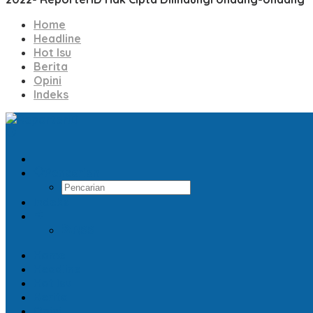
Home
Headline
Hot Isu
Berita
Opini
Indeks
Pencarian
Indeks
RSS
Home
Headline
Hot Isu
Berita
Opini