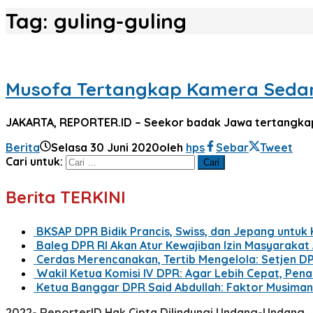
Tag:
guling-guling
Musofa Tertangkap Kamera Sedan
JAKARTA, REPORTER.ID – Seekor badak Jawa tertangkap k
Berita
Selasa 30 Juni 2020
oleh
hps
Sebar
Tweet
Cari untuk:
Berita TERKINI
BKSAP DPR Bidik Prancis, Swiss, dan Jepang untuk
Baleg DPR RI Akan Atur Kewajiban Izin Masyaraka
Cerdas Merencanakan, Tertib Mengelola: Setjen D
Wakil Ketua Komisi IV DPR: Agar Lebih Cepat, Pe
Ketua Banggar DPR Said Abdullah: Faktor Musima
2022- ReporterID Hak Cipta Dilindungi Undang-Undang