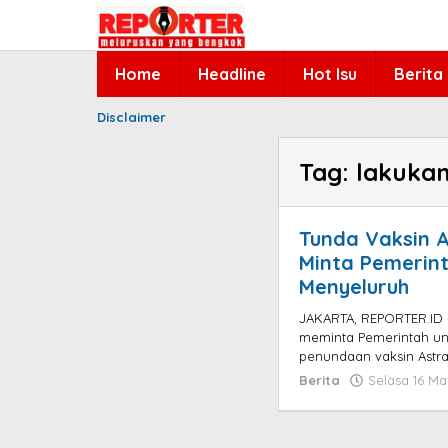
Lewati
ke
konten
Home
Headline
Hot Isu
Berita
Disclaimer
Tag:
lakuka
Tunda Vaksin A
Minta Pemerin
Menyeluruh
JAKARTA, REPORTER.ID –
meminta Pemerintah un
penundaan vaksin Astra
Berita
Selasa 16 Ma