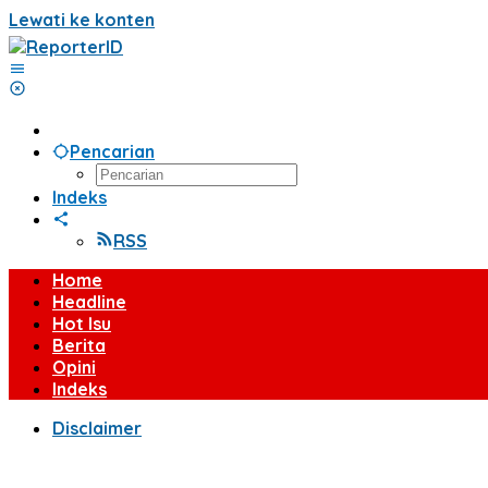
Lewati ke konten
Pencarian
Indeks
RSS
Home
Headline
Hot Isu
Berita
Opini
Indeks
Disclaimer