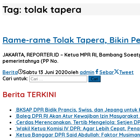
Tag:
tolak tapera
Rame-rame Tolak Tapera, Bikin P
JAKARTA, REPORTER.ID – Ketua MPR RI, Bambang Soeaty
pemerintahnya (PP No.
Berita
Sabtu 13 Juni 2020
oleh
admin
Sebar
Tweet
Cari untuk:
Berita TERKINI
BKSAP DPR Bidik Prancis, Swiss, dan Jepang untuk
Baleg DPR RI Akan Atur Kewajiban Izin Masyaraka
Cerdas Merencanakan, Tertib Mengelola: Setjen D
Wakil Ketua Komisi IV DPR: Agar Lebih Cepat, Pe
Ketua Banggar DPR Said Abdullah: Faktor Musima