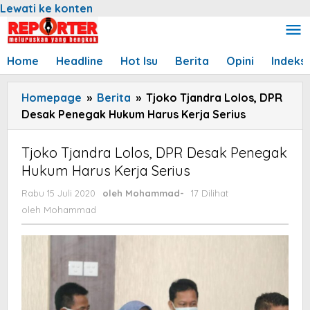
Lewati ke konten
Home
Headline
Hot Isu
Berita
Opini
Indeks
Homepage
»
Berita
»
Tjoko Tjandra Lolos, DPR
Desak Penegak Hukum Harus Kerja Serius
Tjoko Tjandra Lolos, DPR Desak Penegak
Hukum Harus Kerja Serius
Rabu 15 Juli 2020
oleh
Mohammad
-
17 Dilihat
oleh
Mohammad