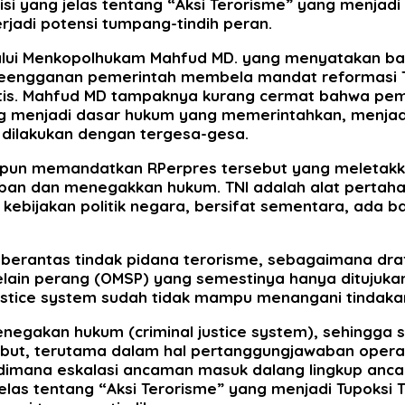
inisi yang jelas tentang “Aksi Terorisme” yang menjad
rjadi potensi tumpang-tindih peran.
alui Menkopolhukam Mahfud MD. yang menyatakan bah
k keengganan pemerintah membela mandat reformasi
ematis. Mahfud MD tampaknya kurang cermat bahwa p
g menjadi dasar hukum yang memerintahkan, menja
k dilakukan dengan tergesa-gesa.
 pun memandatkan RPerpres tersebut yang meletakka
an dan menegakkan hukum. TNI adalah alat pertaha
bijakan politik negara, bersifat sementara, ada b
erantas tindak pidana terorisme, sebagaimana draft
elain perang (OMSP) yang semestinya hanya ditujuka
justice system sudah tidak mampu menangani tindakan
gakan hukum (criminal justice system), sehingga se
ut, terutama dalam hal pertanggungjawaban operasi
dimana eskalasi ancaman masuk dalang lingkup ancam
g jelas tentang “Aksi Terorisme” yang menjadi Tupoksi