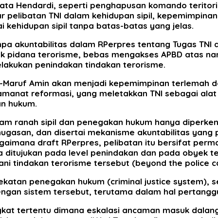
ta Hendardi, seperti penghapusan komando teritorial
 pelibatan TNI dalam kehidupan sipil, kepemimpina
 kehidupan sipil tanpa batas-batas yang jelas.
npa akuntabilitas dalam RPerpres tentang Tugas TNI
k pidana terorisme, bebas mengakses APBD atas nam
elakukan penindakan tindakan terorisme.
wi-Maruf Amin akan menjadi kepemimpinan terlemah 
amanat reformasi, yang meletakkan TNI sebagai alat
n hukum.
am ranah sipil dan penegakan hukum hanya diperkenan
ugasan, dan disertai mekanisme akuntabilitas yang p
aimana draft RPerpres, pelibatan itu bersifat per
a ditujukan pada level penindakan dan pada obyek t
i tindakan terorisme tersebut (beyond the police ca
atan penegakan hukum (criminal justice system), se
ngan sistem tersebut, terutama dalam hal pertangg
kat tertentu dimana eskalasi ancaman masuk dalang 