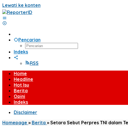
Lewati ke konten
Pencarian
Indeks
RSS
Home
Headline
Hot Isu
Berita
Opini
Indeks
Disclaimer
Homepage
»
Berita
»
Setara Sebut Perpres TNI dalam Ter