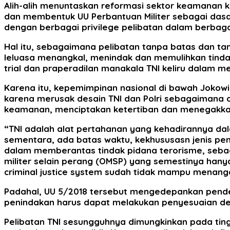
Alih-alih menuntaskan reformasi sektor keamanan ka
dan membentuk UU Perbantuan Militer sebagai dasar
dengan berbagai privilege pelibatan dalam berbagai
Hal itu, sebagaimana pelibatan tanpa batas dan ta
leluasa menangkal, menindak dan memulihkan tinda
trial dan praperadilan manakala TNI keliru dalam m
Karena itu, kepemimpinan nasional di bawah Joko
karena merusak desain TNI dan Polri sebagaimana 
keamanan, menciptakan ketertiban dan menegakka
“TNI adalah alat pertahanan yang kehadirannya dal
sementara, ada batas waktu, kekhususasn jenis pen
dalam memberantas tindak pidana terorisme, sebag
militer selain perang (OMSP) yang semestinya hany
criminal justice system sudah tidak mampu menangan
Padahal, UU 5/2018 tersebut mengedepankan pendek
penindakan harus dapat melakukan penyesuaian de
Pelibatan TNI sesungguhnya dimungkinkan pada ting