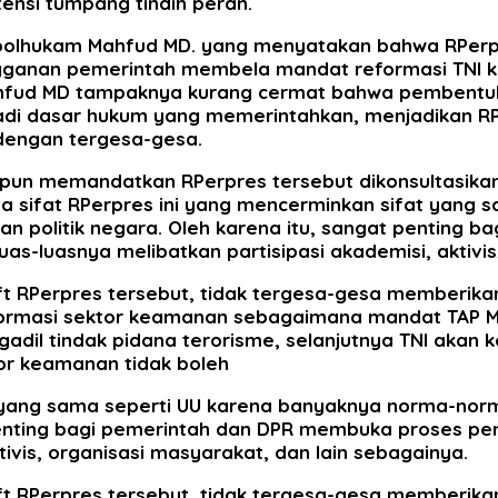
ensi tumpang tindih peran.
polhukam Mahfud MD. yang menyatakan bahwa RPerpre
ngganan pemerintah membela mandat reformasi TNI k
 Mahfud MD tampaknya kurang cermat bahwa pembent
adi dasar hukum yang memerintahkan, menjadikan RP
 dengan tergesa-gesa.
e pun memandatkan RPerpres tersebut dikonsultasik
na sifat RPerpres ini yang mencerminkan sifat yan
n politik negara. Oleh karena itu, sangat penting
luasnya melibatkan partisipasi akademisi, aktivis,
 RPerpres tersebut, tidak tergesa-gesa memberika
masi sektor keamanan sebagaimana mandat TAP MPR di
gadil tindak pidana terorisme, selanjutnya TNI akan
or keamanan tidak boleh
t yang sama seperti UU karena banyaknya norma-nor
at penting bagi pemerintah dan DPR membuka proses
tivis, organisasi masyarakat, dan lain sebagainya.
 RPerpres tersebut, tidak tergesa-gesa memberika