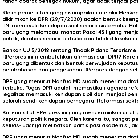
ranah aparat penegak hukum, agar tidak terjadi pot
Klaim pemerintah yang disampaikan melalui Menko
dikirimkan ke DPR (29/7/2020) adalah bentuk kee
TNI memasuki kehidupan sipil secara sistematis.
baru yang melampaui mandat Pasal 43 I yang menj
publik, dibahas secara terbuka dan tidak dilakukan
Bahkan UU 5/2018 tentang Tindak Pidana Terorism
RPerpres ini membutuhkan afirmasi dari DPR? Kare
baru yang dibentuk dan bentuk perwujudan keputusa
pembahasan dan pengesahan RPerpres dengan seluas-
DPR yang menurut Mahfud MD sudah menerima draft
terbuka. Tugas DPR adalah memastikan agenda refor
legalitas memasuki kehidupan sipil dan menjadi pen
seluruh sendi kehidupan bernegara. Reformasi sekt
Karena sifat RPerpres ini yang mencerminkan sifa
keputusan politik negara. Oleh karena itu, sang
seluas-luasnya melibatkan partisipasi akademisi, ak
DPR yang menurut Mahfud MD sudah menerima draft