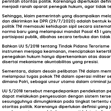
perintah otoritas politik. Karenanya diperlukan def
menjadi ranah aparat penegak hukum, agar tidak te
Sehingga, klaim pemerintah yang disampaikan mel
dan dikirimkan ke DPR (29/7/2020) adalah bentu
politik TNI memasuki kehidupan sipil secara sist
norma baru yang melampaui mandat Pasal 43 I yan
partisipasi publik, dibahas secara terbuka dan tida
Bahkan UU 5/2018 tentang Tindak Pidana Terorisme
instrumen menjaga keamanan, menciptakan ketertib
penegakan hukum hanya diperkenankan atas dasar ke
disertai mekanisme akuntabilitas yang presisi.
Sementara, dalam desain pelibatan TNI dalam memb
melampaui tugas pokok TNI dalam operasi militer s
dimana Polri, sebagai unsur utama dalam criminal 
UU 5/2018 tersebut mengedepankan pendekatan pene
dapat melakukan penyesuaian dengan sistem terseb
sesungguhnya dimungkinkan pada tingkat tertentu 
otoritas politik. Karenanya diperlukan definisi yan