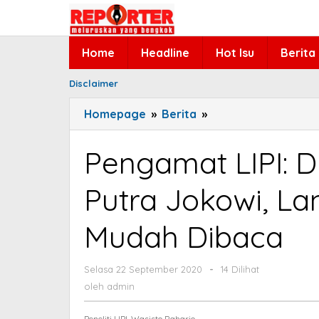
Lewati
ke
konten
Home
Headline
Hot Isu
Berita
Disclaimer
Homepage
»
Berita
»
Pengamat
LIPI:
Dukung
Pengamat LIPI: 
Menantu
dan
Putra Jokowi, La
Putra
Jokowi,
Mudah Dibaca
Langkah
Partai
Gelora
Selasa 22 September 2020
oleh
-
14 Dilihat
admin
Mudah
oleh
admin
Dibaca
Peneliti LIPI, Wasisto Raharjo.