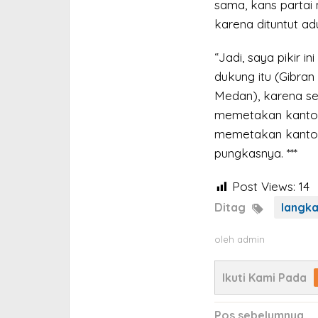
sama, kans partai 
karena dituntut adu
“Jadi, saya pikir i
dukung itu (Gibran
Medan), karena se
memetakan kantong
memetakan kanton
pungkasnya. ***
Post Views:
14
Ditag
langka
oleh
admin
Ikuti Kami Pada
Navigasi
Pos sebelumnya