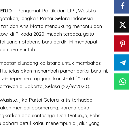
ER.ID
– Pengamat Politik dari LIPI, Wasisto
gatakan, langkah Partai Gelora Indonesia
mzah dan Anis Matta mendukung menantu dan
owi di Pilkada 2020, mudah terbaca, yaitu
tai yang notabene baru berdiri ini mendapat
dari pemerintah.
empatan diundang ke Istana untuk membahas
al itu jelas akan menambah pamor partai baru ini,
is-independen tapi juga konstruktif,” kata
rtawan di Jakarta, Selasa (22/9/2020).
asisto, jika Partai Gelora kritis terhadap
 akan menjadi boomerang, karena bakal
ngkatkan popularitasnya. Dan tentunya, Fahri
 paham betul kalau menempuh di jalur yang