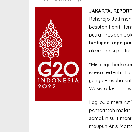
JAKARTA, REPORT
Rahardjo Jati men
besutan Fahri Ha
putra Presiden Jok
bertujuan agar par
akomodasi politik 
“Misalnya berkes
isu-isu tertentu. H
yang berusaha krit
Wasisto kepada wa
Lagi pula menurut W
pemerintah malah
semakin sulit meni
maupun Anis Matta