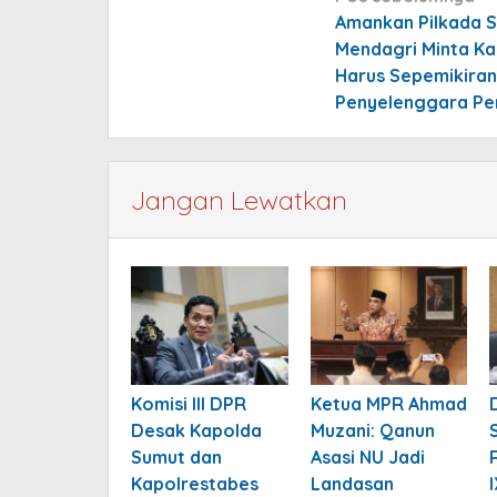
pos
Amankan Pilkada S
Mendagri Minta Ka
Harus Sepemikira
Penyelenggara Pe
Jangan Lewatkan
Komisi III DPR
Ketua MPR Ahmad
Desak Kapolda
Muzani: Qanun
Sumut dan
Asasi NU Jadi
Kapolrestabes
Landasan