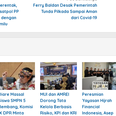
erentak,
Ferry Baldan Desak Pemerintah
satpol PP
Tunda Pilkada Sampai Aman
n dengan
dari Covid-19
milu
Diare Massal
MUI dan AMREI
Peresmian
Siswa SMPN 5
Dorong Tata
Yayasan Hijrah
Rembang, Komisi
Kelola Berbasis
Financial
IX DPR Minta
Risiko, KPI dan KRI
Indonesia, Asep