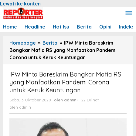
Lewati ke konten
Home
Headline
Hot Isu
Berita
Opini
Indeks
Homepage
»
Berita
»
IPW Minta Bareskrim
Bongkar Mafia RS yang Manfaatkan Pandemi
Corona untuk Keruk Keuntungan
IPW Minta Bareskrim Bongkar Mafia RS
yang Manfaatkan Pandemi Corona
untuk Keruk Keuntungan
Sabtu 3 Oktober 2020
oleh
admin
-
22 Dilihat
oleh
admin