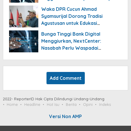
Tahun 2026
Waka DPR Cucun Ahmad
Syamsurijal Dorong Tradisi
Agustusan untuk Edukasi
Nasionalisme Gen Alpha
Bunga Tinggi Bank Digital
Menggiurkan, NextCenter:
Nasabah Perlu Waspadai
Risikonya!
Add Comment
2022- ReporterID Hak Cipta Dilindungi Undang-Undang
Home
Headline
Hot Isu
Berita
Opini
Indeks
Versi Non AMP