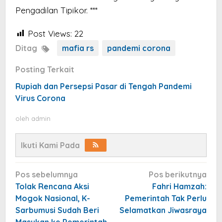
Pengadilan Tipikor. ***
Post Views:
22
Ditag
mafia rs
pandemi corona
Posting Terkait
Rupiah dan Persepsi Pasar di Tengah Pandemi
Virus Corona
oleh
admin
Ikuti Kami Pada
Navigasi
Pos sebelumnya
Pos berikutnya
pos
Tolak Rencana Aksi
Fahri Hamzah:
Mogok Nasional, K-
Pemerintah Tak Perlu
Sarbumusi Sudah Beri
Selamatkan Jiwasraya
Masukan ke Pemerintah