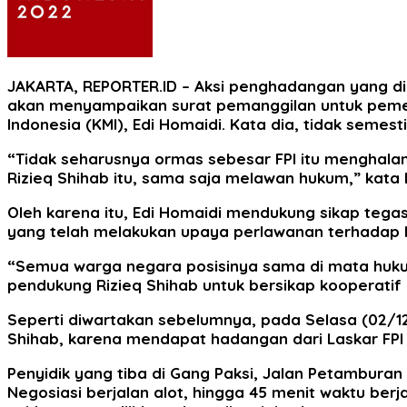
JAKARTA, REPORTER.ID
– Aksi penghadangan yang dil
akan menyampaikan surat pemanggilan untuk pemer
Indonesia (KMI), Edi Homaidi. Kata dia, tidak sem
“Tidak seharusnya ormas sebesar FPI itu menghalang-
Rizieq Shihab itu, sama saja melawan hukum,” kata 
Oleh karena itu, Edi Homaidi mendukung sikap tega
yang telah melakukan upaya perlawanan terhadap hu
“Semua warga negara posisinya sama di mata hukum,
pendukung Rizieq Shihab untuk bersikap kooperat
Seperti diwartakan sebelumnya, pada Selasa (02/12
Shihab, karena mendapat hadangan dari Laskar FPI
Penyidik yang tiba di Gang Paksi, Jalan Petamburan I
Negosiasi berjalan alot, hingga 45 menit waktu ber