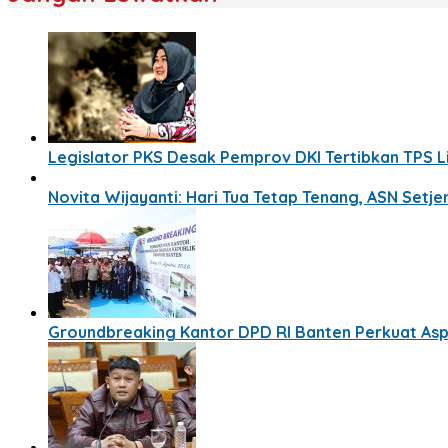
Legislator PKS Desak Pemprov DKI Tertibkan TPS 
Novita Wijayanti: Hari Tua Tetap Tenang, ASN Setj
Groundbreaking Kantor DPD RI Banten Perkuat Aspi