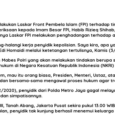
akukan Laskar Front Pembela Islam (FPI) terhadap t
iksaan kepada Imam Besar FPI, Habib Rizieq Shihab
estinya Laskar FPI melakukan penghadangan terhadap
halangi kerja penyidik kepolisian. Saya kira, apa ya
Edi Homaidi melalui ketetangan tertulisnya, Kamis (3
s Mabes Polri yang akan melakukan tindakan berupa s
kum di Negara Kesatuan Republik Indonesia (NKRI) i
 mau itu orang biasa, Presiden, Menteri, Ustaz, ata
if dan bersama-sama mengawal proses hukum agar tr
/2020), penyidik dari Polda Metro Jaya gagal melay
 dan simpatisannya.
II, Tanah Abang, Jakarta Pusat sekira pukul 13.00 WIB
jalan, penyidik tak kunjung berhasil menemui keluarg