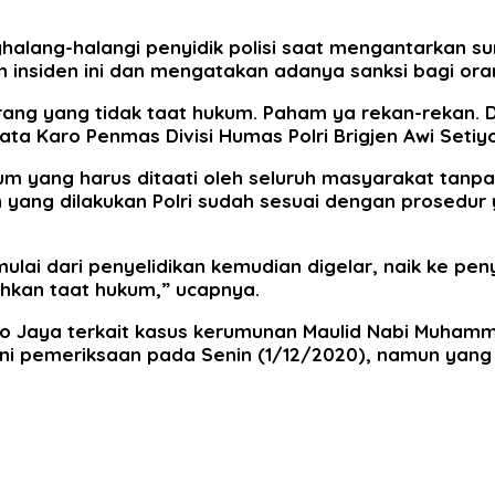
halang-halangi penyidik polisi saat mengantarkan s
n insiden ini dan mengatakan adanya sanksi bagi ora
rang yang tidak taat hukum. Paham ya rekan-rekan. 
a Karo Penmas Divisi Humas Polri Brigjen Awi Setiy
yang harus ditaati oleh seluruh masyarakat tanpa t
yang dilakukan Polri sudah sesuai dengan prosedur ya
 mulai dari penyelidikan kemudian digelar, naik ke p
ahkan taat hukum,” ucapnya.
tro Jaya terkait kasus kerumunan Maulid Nabi Muham
ani pemeriksaan pada Senin (1/12/2020), namun yan