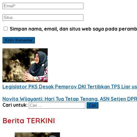
Simpan nama, email, dan situs web saya pada peramb
Legislator PKS Desak Pemprov DKI Tertibkan TPS Liar 
Novita Wijayanti: Hari Tua Tetap Tenang, ASN Setjen DP
Cari untuk:
Berita TERKINI