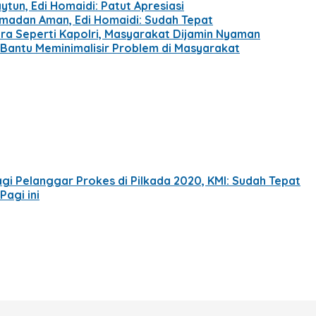
ytun, Edi Homaidi: Patut Apresiasi
amadan Aman, Edi Homaidi: Sudah Tepat
ara Seperti Kapolri, Masyarakat Dijamin Nyaman
 Bantu Meminimalisir Problem di Masyarakat
gi Pelanggar Prokes di Pilkada 2020, KMI: Sudah Tepat
agi ini