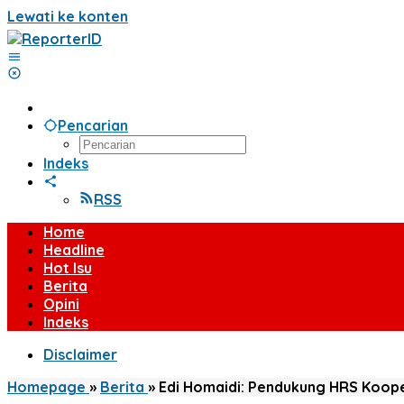
Lewati ke konten
Pencarian
Indeks
RSS
Home
Headline
Hot Isu
Berita
Opini
Indeks
Disclaimer
Homepage
»
Berita
»
Edi Homaidi: Pendukung HRS Koop