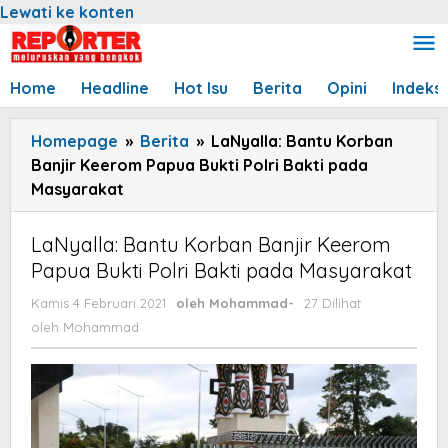
Lewati ke konten
Home
Headline
Hot Isu
Berita
Opini
Indeks
Homepage
»
Berita
»
LaNyalla: Bantu Korban
Banjir Keerom Papua Bukti Polri Bakti pada
Masyarakat
LaNyalla: Bantu Korban Banjir Keerom
Papua Bukti Polri Bakti pada Masyarakat
Kamis 4 Februari 2021
oleh
Mohammad
-
27 Dilihat
oleh
Mohammad