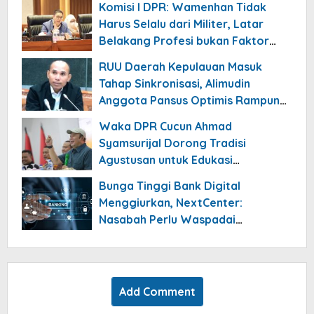
Komisi I DPR: Wamenhan Tidak
Harus Selalu dari Militer, Latar
Belakang Profesi bukan Faktor
Utama
RUU Daerah Kepulauan Masuk
Tahap Sinkronisasi, Alimudin
Anggota Pansus Optimis Rampung
Tahun 2026
Waka DPR Cucun Ahmad
Syamsurijal Dorong Tradisi
Agustusan untuk Edukasi
Nasionalisme Gen Alpha
Bunga Tinggi Bank Digital
Menggiurkan, NextCenter:
Nasabah Perlu Waspadai
Risikonya!
Add Comment