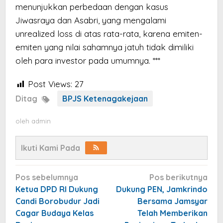
menunjukkan perbedaan dengan kasus
Jiwasraya dan Asabri, yang mengalami
unrealized loss di atas rata-rata, karena emiten-
emiten yang nilai sahamnya jatuh tidak dimiliki
oleh para investor pada umumnya. ***
Post Views:
27
Ditag
BPJS Ketenagakejaan
oleh
admin
Ikuti Kami Pada
Navigasi
Pos sebelumnya
Pos berikutnya
pos
Ketua DPD RI Dukung
Dukung PEN, Jamkrindo
Candi Borobudur Jadi
Bersama Jamsyar
Cagar Budaya Kelas
Telah Memberikan