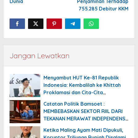
Dunia
Penjaminan Terhadap
755.285 Debitur KKM
Jangan Lewatkan
Menyambut HUT Ke-81 Republik
Indonesia: Kembalilah ke Khittah
Proklamasi dan Cita-Cita
Kemerdekaan
Catatan Politik Bamsoet :
MEMBEBASKAN SEKTOR RIIL DARI
TEKANAN MERAWAT INDEPENDENSI
BANK SENTRAL
Ketika Maling Ayam Mati Dipukuli,
Koruptor Triliunan Rupiah Disalami